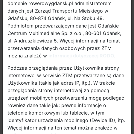
domenie rowerowygdansk.pl administratorem
ograniczanie emisji zanieczyszczeń.
danych jest Zarząd Transportu Miejskiego w
Gdańsku, 80-874 Gdańsk, ul. Na Stoku 49.
Podmiotem przetwarzającym dane jest Gdańskie
Centrum Multimedialne Sp. z o.o., 80-601 Gdańsk,
ul. Andruszkiewicza 5. Więcej informacji na temat
Kto może skorzystać
przetwarzania danych osobowych przez ZTM
z dofinasowania?
można znaleźć w
informacji dotyczącej RODO
.
Do udziału w programie uprawnieni są pełnoletni
Podczas przeglądania przez Użytkownika strony
mieszkańcy Gdańska, którzy złożyli zeznanie
internetowej w serwisie ZTM przetwarzane są dane
podatkowe PIT za 2025 rok w urzędzie skarbowym
Użytkownika (takie jak adres IP, itp.). W trakcie
właściwym dla mieszkańców Gdańska. Każdy
przeglądania strony internetowej za pomocą
zakwalifikowany uczestnik programu może otrzymać
urządzeń mobilnych przetwarzaniu mogą podlegać
jedną
dopłatę na zakup fabrycznie nowego roweru
również dane takie jak: pewne informacje o
elektrycznego.
telefonie komórkowym lub tablecie, w tym
identyfikator urządzenia mobilnego (Device ID), itp.
Celem pilotażu jest zwiększenie udziału rowerów
Więcej informacji na ten temat można znaleźć w
elektrycznych w codziennych przejazdach