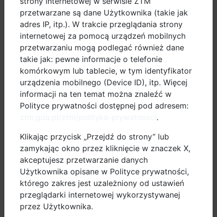
strony internetowej w serwisie ZTM
przepisów prawa.
przetwarzane są dane Użytkownika (takie jak
adres IP, itp.). W trakcie przeglądania strony
Rozliczenie i wypłata środków
internetowej za pomocą urządzeń mobilnych
Po podpisaniu umowy uczestnik będzie mógł kupić
przetwarzaniu mogą podlegać również dane
rower i przedłożyć dokumenty rozliczeniowe, w tym
takie jak: pewne informacje o telefonie
fakturę potwierdzającą zakup.
komórkowym lub tablecie, w tym identyfikator
Dopłata zostanie wypłacona przelewem po
urządzenia mobilnego (Device ID), itp. Więcej
informacji na ten temat można znaleźć w
pozytywnej weryfikacji dokumentów.
Polityce prywatności dostępnej pod adresem:
Jakie rowery kwalifikują się
ztm.gda.pl/ztm/polityka-prywatnosci
.
do programu?
Klikając przycisk „Przejdź do strony” lub
zamykając okno przez kliknięcie w znaczek X,
Dopłatą objęte są fabrycznie nowe rowery
akceptujesz przetwarzanie danych
wyposażone w pomocniczy napęd elektryczny
Użytkownika opisane w Polityce prywatności,
spełniający wymagania określone w ustawie Prawo o
którego zakres jest uzależniony od ustawień
ruchu drogowym.
przeglądarki internetowej wykorzystywanej
przez Użytkownika.
Oznacza to, że może być to rower wyposażony w