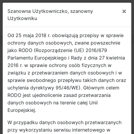
×
Szanowna Użytkowniczko, szanowny
ROWEROWY
Użytkowniku
GDAŃSK
Od 25 maja 2018 r. obowiązują przepisy w sprawie
ochrony danych osobowych, zwane powszechnie
jako RODO (Rozporządzenie (UE) 2016/679
Strona główna
Wiadomości
Parlamentu Europejskiego i Rady z dnia 27 kwietnia
Gdański Elektryk – od września
2016 r. w sprawie ochrony osób fizycznych w
startuje pilotażowy program dopłat
związku z przetwarzaniem danych osobowych i w
do zakupu rowerów elektrycznych
sprawie swobodnego przepływu takich danych oraz
uchylenia dyrektywy 95/46/WE). Głównym celem
Dofinansowanie do zakupu roweru elektrycznego
RODO jest ujednolicenie zasad przetwarzania
będzie mogło otrzymać 110 mieszkańców
danych osobowych na terenie całej Unii
Gdańska. Program „Gdański Elektryk” ma
Europejskiej.
zachęcić do częstszego korzystania z roweru w
W przypadku danych osobowych przetwarzanych
codziennych przejazdach po mieście, wspierając
przy wykorzystaniu serwisu internetowego w
przy tym rozwój mobilności aktywnej oraz