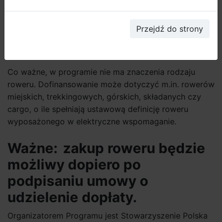
uruchamiany naciskiem na pedały napęd
elektryczny, którego wspomaganie stopniowo
Przejdź do strony
zmniejsza się i zanika po przekroczeniu prędkości 25
km/h.
Co ważne, w programie nie ma znaczenia rodzaju
roweru. Dofinansowanie może dotyczyć m.in. rowerów
miejskich, trekkingowych, górskich, składanych czy
cargo, o ile spełniają ustawową definicję roweru
wyposażonego w elektryczne wspomaganie.
Ważne: zakup roweru będzie
możliwy dopiero po
podpisaniu umowy o
udzielenie dopłaty.
Organizatorem Programu jest Stowarzyszenie Polska