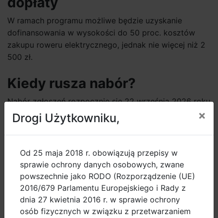
dopłaty
W ramach programu możliwe będzie uzyskanie
dofinansowania w wysokości do 50 proc. kosztów
zakupu roweru elektrycznego, jednak nie więcej niż 2
500 zł.
Kiedy rusza nabór?
Nabór zgłoszeń rozpocznie się 22 września 2026 roku
×
o godz. 18:00 – dokładnie w Światowy Dzień Bez
Drogi Użytkowniku,
Samochodu. Wnioski będzie można składać wyłącznie
za pośrednictwem elektronicznego formularza,
dostępnego na stronie internetowej programu
Od 25 maja 2018 r. obowiązują przepisy w
„Gdański Elektryk”.
sprawie ochrony danych osobowych, zwane
powszechnie jako RODO (Rozporządzenie (UE)
Strona internetowa zostanie uruchomiona na początku
2016/679 Parlamentu Europejskiego i Rady z
września, wraz ze startem kampanii informacyjnej.
dnia 27 kwietnia 2016 r. w sprawie ochrony
Znajdą się na niej wszystkie najważniejsze informacje
osób fizycznych w związku z przetwarzaniem