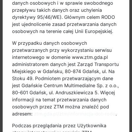
danych osobowych i w sprawie swobodnego
dotyczące zasad udziału w programie, regulamin oraz
przepływu takich danych oraz uchylenia
odpowiedzi na najczęściej zadawane pytania.
dyrektywy 95/46/WE). Głównym celem RODO
jest ujednolicenie zasad przetwarzania danych
Jak złożyć wniosek?
osobowych na terenie całej Unii Europejskiej.
Zgłoszenia można składać do 29 września 2026 r. do
W przypadku danych osobowych
godz. 23:59. Nabór może jednak zostać zakończony
przetwarzanych przy wykorzystaniu serwisu
wcześniej – w przypadku wyczerpania dostępnych
internetowego w domenie www.ztm.gda.pl
środków. Po zakończeniu naboru przeprowadzona
administratorem danych jest Zarząd Transportu
zostanie weryfikacja zgłoszeń, a osoby
Miejskiego w Gdańsku, 80-874 Gdańsk, ul. Na
zakwalifikowane do otrzymania dopłaty zostaną
Stoku 49. Podmiotem przetwarzającym dane
poinformowane o dalszych krokach realizacji
jest Gdańskie Centrum Multimedialne Sp. z o.o.,
programu.
80-601 Gdańsk, ul. Andruszkiewicza 5. Więcej
informacji na temat przetwarzania danych
O przyznaniu dopłaty będzie decydować kolejność
osobowych przez ZTM można znaleźć pod
prawidłowo złożonych zgłoszeń, spełniających
adresem:
ztm.gda.pl/ztm/informacja-dot-rodo
.
warunki określone w regulaminie. Program nie ma
Podczas przeglądania przez Użytkownika
charakteru losowania ani konkursu w rozumieniu