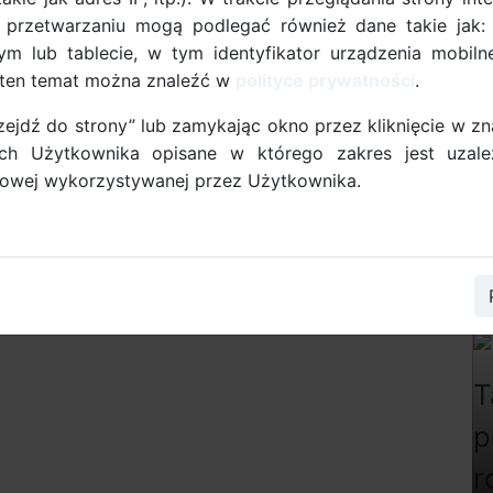
az firm startują już kwietniu. Jest to
 przetwarzaniu mogą podlegać również dane takie jak:
tu cities.multimodal - System transportu
m lub tablecie, w tym identyfikator urządzenia mobilne
 mobilności niskoemisyjnej. Działania
a ten temat można znaleźć w
polityce prywatności
.
trale Pasmo Usługowe czyli obszar
rzejdź do strony” lub zamykając okno przez kliknięcie w z
i Śródmieściu.
ych Użytkownika opisane w którego zakres jest uzale
etowej wykorzystywanej przez Użytkownika.
ną mobilność, adresowane do gdańskich szkół,
tniu. Jest to możliwe dzięki realizacji projektu
tu miejskiego w transformacji ku mobilności
e wszystkim Centrale Pasmo Usługowe czyli obszar
eściu.