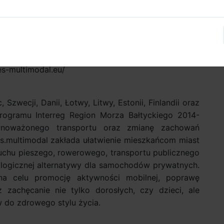
 przyczepki rowerowe, które zostaną przekazane
, w ramach kampanii “Podczep się”. Na początek
. Centralnym Paśmie Usługowym. Dzięki tej akcji,
s ze swoimi pociechami, ucząc je dobrych nawyków
acji na temat kampanii znajdzie się na stronie
es-multimodal.eu/
 Szwecji, Danii, Łotwy, Litwy, Estonii, Finlandii oraz
programu Interreg Region Morza Bałtyckiego 2014-
wnoważonego transportu oraz zmianę zachowań
es.multimodal zakłada ułatwienie mieszkańcom miast
ruchu pieszego, rowerowego, transportu publicznego
logicznej alternatywy dla samochodów prywatnych.
a celu promocję aktywności mobilnej, poprawę
 zachęcanie nie tylko dorosłych, czy dzieci, ale
 do zdrowego stylu życia.