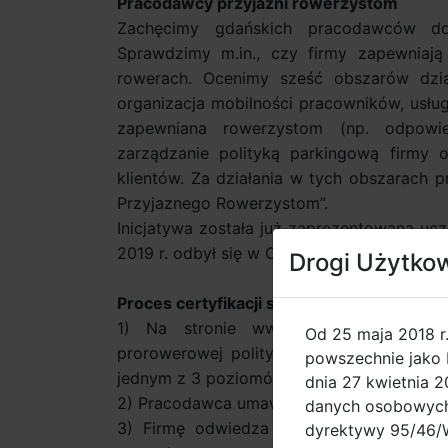
Pracodawcy przyjaźni rowerzystom
Zachęcimy gdańskich pracodawców d
Sprawdzimy m.in., czy firmy zapewniaj
rowerach. Ocenimy sześć obszarów dzia
organizacja mobilności pracowników, usługi
zapewniana rowerzystom (np. odpowied
zarządzanie polityką parkingową firmy 
klientów. Za działania w tych obszarach
Przyjaznego Rowerzystom”.
Inicjatywa została już zaprezentowana ucz
2019 r. odbył się w Centrum Wystawienni
Drogi Użytko
Proces certyfikacji składa się z 5 etapów:
1) Na stronie www.rowerowypracodaw
Od 25 maja 2018 r
prorowerowej polityki w firmie i dowiadu
powszechnie jako 
jednym z 3 poziomów: złotym , srebrnym 
dnia 27 kwietnia 
2) Pracodawca umawia się na audyt;
danych osobowych 
3) Firmę odwiedza audytor, który na mie
dyrektywy 95/46/W