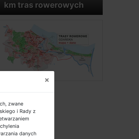
km tras rowerowych
×
ych, zwane
kiego i Rady z
zetwarzaniem
chylenia
warzania danych