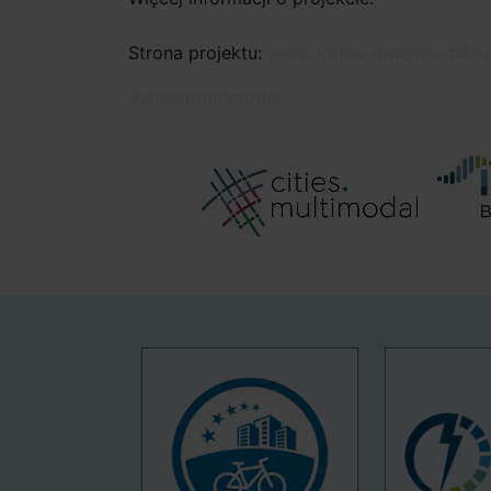
Strona projektu:
www.cities-multimodal.e
#citiesmultimodal