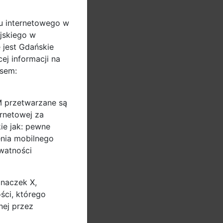
u internetowego w
jskiego w
 jest Gdańskie
ej informacji na
sem:
M przetwarzane są
ernetowej za
ie jak: pewne
enia mobilnego
ywatności
znaczek X,
ści, którego
nej przez