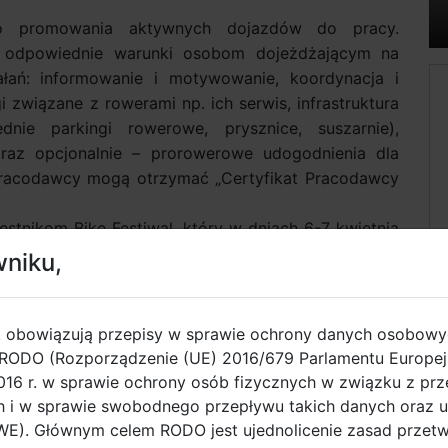
o promowania aktywnych dojazdów do pracy.
ą odpowiednie warunki osobom dojeżdżającym na
łań: informowanie i motywowanie, koordynacja i
 związane z rowerami np. ich serwis, infrastruktura
nie parkingi rowerowe, prysznice, suszarnie),
oraz opcjonalnie – prorowerowe udogodnienia dla
 pracodawcy mogą otrzymać „Certyfikat Pracodawcy
estnikom Bike Festiwal, który w dniach 6-7 kwietnia
czo-Konferencyjnym AmberExpo w Gdańsku.
wniku,
ca.eu pracodawca wypełnia ankietę dotyczącą
. obowiązują przepisy w sprawie ochrony danych osobow
je się, czy ma szansę na uzyskanie certyfikatu, na
RODO (Rozporządzenie (UE) 2016/679 Parlamentu Europejs
lub brązowym;
2016 r. w sprawie ochrony osób fizycznych w związku z pr
i w sprawie swobodnego przepływu takich danych oraz u
jscu weryfikuje zgłoszenie i przekazuje sugestie
E). Głównym celem RODO jest ujednolicenie zasad przet