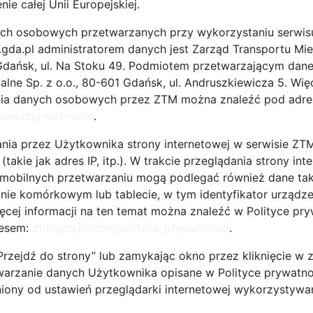
ie całej Unii Europejskiej.
zyznawanego na 3 lata;
ch osobowych przetwarzanych przy wykorzystaniu serwis
owerowe działania i co roku wypełniają ankietę
da.pl administratorem danych jest Zarząd Transportu Mie
dańsk, ul. Na Stoku 49. Podmiotem przetwarzającym dane
acodawców i pracowników w zakresie promocji
lne Sp. z o.o., 80-601 Gdańsk, ul. Andruszkiewicza 5. Więc
raz warsztaty z zarządzania mobilnością w firmach.
nia danych osobowych przez ZTM można znaleźć pod adre
formacja-dot-rodo
.
owerem w ruchu ulicznym” Miasto Gdańsk zachęci do
nia przez Użytkownika strony internetowej w serwisie ZT
w klas V-VIII gdańskich szkół podstawowych. Cykl
takie jak adres IP, itp.). W trakcie przeglądania strony int
obilnych przetwarzaniu mogą podlegać również dane tak
onie komórkowym lub tablecie, w tym identyfikator urządz
chanicznej rowerów uczniów;
Więcej informacji na ten temat można znaleźć w Polityce pr
ym, w tym weryfikację umiejętności uczestników
resem:
ztm.gda.pl/ztm/polityka-prywatnosci
.
„Przejdź do strony” lub zamykając okno przez kliknięcie w 
czenia praktyczne w okolicy szkoły oraz manewry
warzanie danych Użytkownika opisane w Polityce prywatno
iu ruchu.
niony od ustawień przeglądarki internetowej wykorzystywa