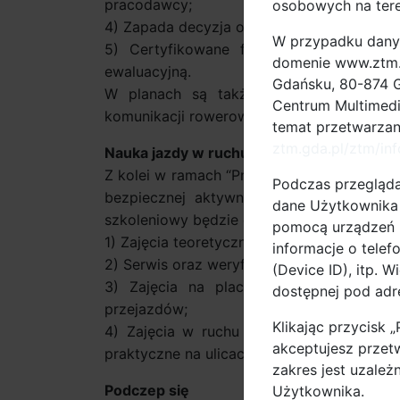
pracodawcy;
osobowych na teren
4) Zapada decyzja odnośnie certyfikatu pr
W przypadku dany
5) Certyfikowane firmy kontynuują pror
domenie www.ztm.g
ewaluacyjną.
Gdańsku, 80-874 G
W planach są także badania wśród pr
Centrum Multimedia
komunikacji rowerowej i multimodalności o
temat przetwarza
ztm.gda.pl/ztm/in
Nauka jazdy w ruchu ulicznym
Z kolei w ramach “Programu nauki jazdy r
Podczas przegląda
bezpiecznej aktywności mobilnej ucznió
dane Użytkownika (
szkoleniowy będzie obejmował:
pomocą urządzeń m
1) Zajęcia teoretyczne;
informacje o telef
2) Serwis oraz weryfikację sprawności me
(Device ID), itp. 
3) Zajęcia na placu lub boisku szkoln
dostępnej pod ad
przejazdów;
Klikając przycisk 
4) Zajęcia w ruchu ulicznym, w tym ćwi
akceptujesz przet
praktyczne na ulicach o niewielkim natężen
zakres jest uzależ
Podczep się
Użytkownika.