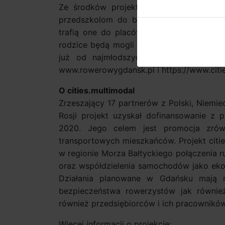
Ze środków projektu zakupiono również
przedszkolom do bezpłatnego testowania
trafią one do placówek położonych w tzw
rodzice będą mogli spędzić aktywnie cza
już od najmłodszych lat. Więcej inform
www.rowerowygdansk.pl i https://www.citi
O cities.multimodal
Zrzeszający 17 partnerów z Polski, Niemiec,
Rosji projekt uzyskał dofinansowanie z 
2020. Jego celem jest promocja zró
transportowych mieszkańców. Projekt citi
w regionie Morza Bałtyckiego połączenia 
oraz współdzielenia samochodów jako eko
Działania planowane w Gdańsku mają n
bezpieczeństwa rowerzystów jak również
również przedsiębiorców i ich pracowników
Więcej informacji o projekcie: