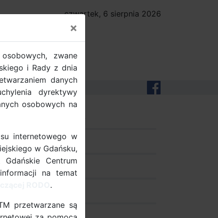
czwartek, 6 sierpnia 2026
×
 osobowych, zwane
kiego i Rady z dnia
zetwarzaniem danych
hylenia dyrektywy
danych osobowych na
dobre praktyki
su internetowego w
pomiary ruchu
iejskiego w Gdańsku,
t Gdańskie Centrum
dokumenty
informacji na temat
tyczącej RODO
.
projekty UE
ZTM przetwarzane są
nternetowej za pomocą