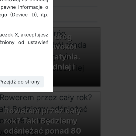
zamów stojak
 pewne informacje o
go (Device ID), itp.
kontakt
naczek X, akceptujesz
Trwa remont dróg
żniony od ustawień
rowerowych wokół
ronda Ofiar Katynia.
Będzie wygodniej i
bezpieczniej
Przejdź do strony
Rowerem przez cały
rok? Tak! Będziemy
odśnieżać ponad 80