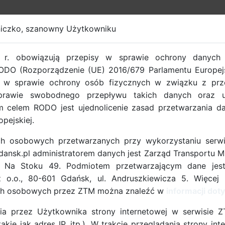
iczko, szanowny Użytkowniku
EROWY GDAŃSK
r. obowiązują przepisy w sprawie ochrony danych
ODO (Rozporządzenie (UE) 2016/679 Parlamentu Europejs
. w sprawie ochrony osób fizycznych w związku z pr
rawie swobodnego przepływu takich danych oraz uc
 celem RODO jest ujednolicenie zasad przetwarzania 
opejskiej.
 rowerzystom -
h osobowych przetwarzanych przy wykorzystaniu serwi
łania w projekcie
nsk.pl administratorem danych jest Zarząd Transportu M
. Na Stoku 49. Podmiotem przetwarzającym dane jes
z o.o., 80-601 Gdańsk, ul. Andruszkiewicza 5. Więcej 
ch osobowych przez ZTM można znaleźć w
informacji do
ównoważoną mobilność, adresowane do
ia przez Użytkownika strony internetowej w serwisie 
kie jak adres IP, itp.). W trakcie przeglądania strony i