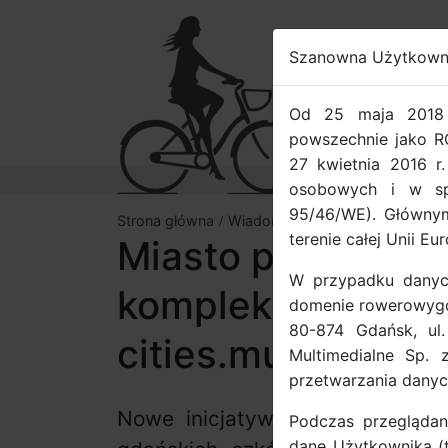
Szanowna Użytkown
ROW
Od 25 maja 2018 
powszechnie jako R
27 kwietnia 2016 r
osobowych i w sp
95/46/WE). Głównym
Strona główna
Wiadomości
terenie całej Unii Eur
Miasto przyjazne
W przypadku danyc
kompleksowe dzia
domenie rowerowygda
80-874 Gdańsk, ul
cities.multimodal
Multimedialne Sp. 
przetwarzania dany
Nowe inicjatywy promujące zr
Podczas przeglądan
dane Użytkownika (ta