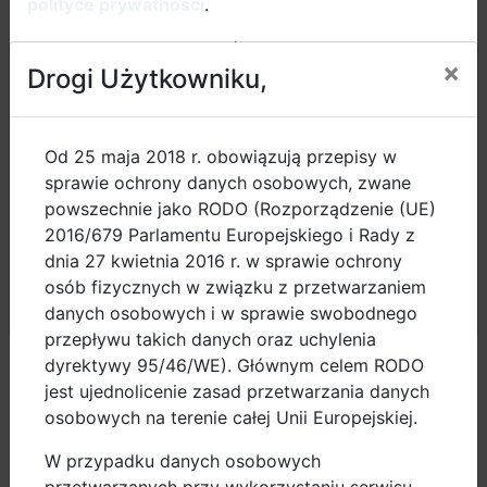
polityce prywatności
.
Trasa przejazdu rowerowego liczyła 27 km.
Klikając przycisk „Przejdź do strony” lub zamykając
×
Drogi Użytkowniku,
okno przez kliknięcie w znaczek X, akceptujesz
przetwarzanie danych Użytkownika opisane w
którego zakres jest uzależniony od ustawień
Uczestnicy wizyty poznali w teorii w praktyce, jak w
Od 25 maja 2018 r. obowiązują przepisy w
przeglądarki internetowej wykorzystywanej przez
Gdańsku uspokajany jest ruch, oraz jakie rozwiązania
sprawie ochrony danych osobowych, zwane
Użytkownika.
stosuje się w zakresie infrastruktury rowerowej.
powszechnie jako RODO (Rozporządzenie (UE)
Interesowała ich także infrastruktura drogowa w
2016/679 Parlamentu Europejskiego i Rady z
obszarze Śródmieścia Gdańska, integracja ruchu
dnia 27 kwietnia 2016 r. w sprawie ochrony
rowerowego oraz innowacyjne rozwiązania służące
osób fizycznych w związku z przetwarzaniem
komfortowemu przemieszczaniu się po mieście
Przejdź do strony
danych osobowych i w sprawie swobodnego
pieszych, rowerzystów i pasażerów komunikacji
przepływu takich danych oraz uchylenia
publicznej.
dyrektywy 95/46/WE). Głównym celem RODO
jest ujednolicenie zasad przetwarzania danych
Po spotkaniu w siedzibie Centrum Zarządzania
osobowych na terenie całej Unii Europejskiej.
Ruchem odbył się przejazd na rowerach służbowych
W przypadku danych osobowych
Urzędu Miejskiego w Gdańsku. Dzięki niemu