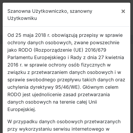
×
Szanowna Użytkowniczko, szanowny
ROWEROWY
Użytkowniku
GDAŃSK
Od 25 maja 2018 r. obowiązują przepisy w sprawie
ochrony danych osobowych, zwane powszechnie
jako RODO (Rozporządzenie (UE) 2016/679
Strona główna
Wiadomości
Parlamentu Europejskiego i Rady z dnia 27 kwietnia
Urzędnicy z Olszyna z wizytą
2016 r. w sprawie ochrony osób fizycznych w
studyjną w Gdańsku
związku z przetwarzaniem danych osobowych i w
sprawie swobodnego przepływu takich danych oraz
Miasto Olsztyn skorzysta z doświadczeń Gdańska
uchylenia dyrektywy 95/46/WE). Głównym celem
w zakresie uspokajania ruchu i wprowadzania
RODO jest ujednolicenie zasad przetwarzania
nowoczesnych rozwiązań na rzecz komunikacji
danych osobowych na terenie całej Unii
rowerowej. Aż 21 osób uczestniczyło 7 września
Europejskiej.
w wizycie studyjnej.
W przypadku danych osobowych przetwarzanych
Miasto Olsztyn skorzysta z doświadczeń Gdańska w
przy wykorzystaniu serwisu internetowego w