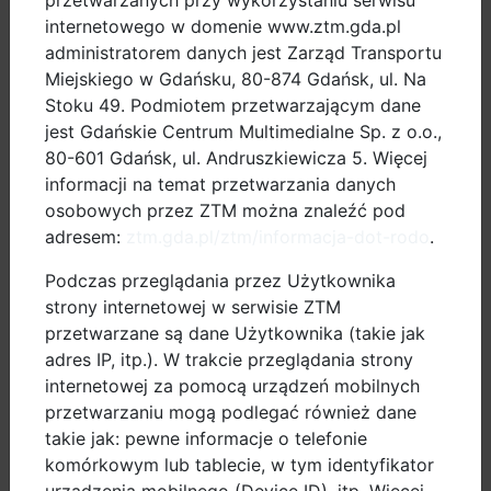
przetwarzanych przy wykorzystaniu serwisu
uczestnicy zobaczyli omawiane wcześniej rozwiązania
internetowego w domenie www.ztm.gda.pl
zastosowane w przestrzeni miejskiej.
administratorem danych jest Zarząd Transportu
Miejskiego w Gdańsku, 80-874 Gdańsk, ul. Na
Stoku 49. Podmiotem przetwarzającym dane
jest Gdańskie Centrum Multimedialne Sp. z o.o.,
80-601 Gdańsk, ul. Andruszkiewicza 5. Więcej
informacji na temat przetwarzania danych
osobowych przez ZTM można znaleźć pod
dobre praktyki
adresem:
ztm.gda.pl/ztm/informacja-dot-rodo
.
pomiary ruchu
Podczas przeglądania przez Użytkownika
strony internetowej w serwisie ZTM
dokumenty
przetwarzane są dane Użytkownika (takie jak
adres IP, itp.). W trakcie przeglądania strony
internetowej za pomocą urządzeń mobilnych
projekty UE
przetwarzaniu mogą podlegać również dane
takie jak: pewne informacje o telefonie
zamów stojak
komórkowym lub tablecie, w tym identyfikator