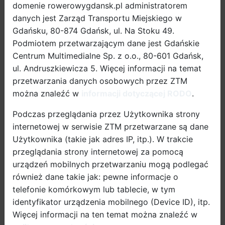
zakresie uspokajania ruchu i wprowadzania
domenie rowerowygdansk.pl administratorem
nowoczesnych rozwiązań na rzecz komunikacji
danych jest Zarząd Transportu Miejskiego w
rowerowej. Aż 21 osób przyjechało 7 września na
Gdańsku, 80-874 Gdańsk, ul. Na Stoku 49.
wizytę studyjną.
Podmiotem przetwarzającym dane jest Gdańskie
Centrum Multimedialne Sp. z o.o., 80-601 Gdańsk,
Z dobrymi gdańskimi praktykami zapoznali się między
ul. Andruszkiewicza 5. Więcej informacji na temat
innymi Zastępca Prezydenta Olsztyna, Komendant
przetwarzania danych osobowych przez ZTM
Straży Miejskiej, przedstawiciele Komendy Miejskiej
można znaleźć w
informacji dotyczącej RODO
.
Policji, Zarządu Dróg, Zieleni i Transportu, Wydziału
Podczas przeglądania przez Użytkownika strony
Rozwoju Miasta i Budownictwa, Wydziału Inwestycji
internetowej w serwisie ZTM przetwarzane są dane
Miejskich, Wojewódzkiego Ośrodka Ruchu
Użytkownika (takie jak adres IP, itp.). W trakcie
Drogowego, Miejskiego Przedsiębiorstwa
przeglądania strony internetowej za pomocą
Komunikacyjnego, przedstawiciel środowiska
urządzeń mobilnych przetwarzaniu mogą podlegać
kierowców TAXI, miejski Inspektor Bezpieczeństwa
również dane takie jak: pewne informacje o
Ruchu Drogowego oraz Oficer rowerowy.
telefonie komórkowym lub tablecie, w tym
identyfikator urządzenia mobilnego (Device ID), itp.
Więcej informacji na ten temat można znaleźć w