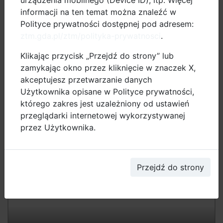
urządzenia mobilnego (Device ID), itp. Więcej
kontakt
informacji na ten temat można znaleźć w
Polityce prywatności dostępnej pod adresem:
ztm.gda.pl/ztm/polityka-prywatnosci
.
Klikając przycisk „Przejdź do strony” lub
zamykając okno przez kliknięcie w znaczek X,
akceptujesz przetwarzanie danych
Użytkownika opisane w Polityce prywatności,
Trwa remont dróg rowerowych wokół
którego zakres jest uzależniony od ustawień
ronda Ofiar Katynia. Będzie wygodniej i
przeglądarki internetowej wykorzystywanej
bezpieczniej
przez Użytkownika.
Przejdź do strony