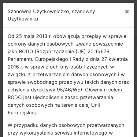
×
Szanowna Użytkowniczko, szanowny
ROWEROWY
Użytkowniku
GDAŃSK
Od 25 maja 2018 r. obowiązują przepisy w sprawie
ochrony danych osobowych, zwane powszechnie
jako RODO (Rozporządzenie (UE) 2016/679
Strona główna
Projekty
Parlamentu Europejskiego i Rady z dnia 27 kwietnia
NEDAM (EIT Urban Mobility)
2016 r. w sprawie ochrony osób fizycznych w
związku z przetwarzaniem danych osobowych i w
Pilotaż Innowacyjnych Rowerów Elektrycznych
sprawie swobodnego przepływu takich danych oraz
Hopper - Przyszłość Mobilności Miejskiej
uchylenia dyrektywy 95/46/WE). Głównym celem
RODO jest ujednolicenie zasad przetwarzania
danych osobowych na terenie całej Unii
Europejskiej.
W przypadku danych osobowych przetwarzanych
przy wykorzystaniu serwisu internetowego w