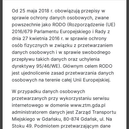
ładowanie akumulatora jest możliwe z gniazdka
domowego, dzięki czemu użytkowanie rowerów jest
Od 25 maja 2018 r. obowiązują przepisy w
sprawie ochrony danych osobowych, zwane
łatwe.
powszechnie jako RODO (Rozporządzenie (UE)
Rocznemu projektowi NEDAM towarzyszy współpraca
2016/679 Parlamentu Europejskiego i Rady z
z partnerami, takimi jak Politechnika Eindhoven,
dnia 27 kwietnia 2016 r. w sprawie ochrony
Miasto Augsburg, Hopper Mobility, czy Carnet
osób fizycznych w związku z przetwarzaniem
Barcelona.
danych osobowych i w sprawie swobodnego
przepływu takich danych oraz uchylenia
Więcej informacji na temat rowerów Hopper można
dyrektywy 95/46/WE). Głównym celem RODO
znaleźć na stronie:
www.hopper-mobility.com
jest ujednolicenie zasad przetwarzania danych
osobowych na terenie całej Unii Europejskiej.
Broszura informacyjna do pobrania:
POBIERZ
W przypadku danych osobowych
Szczegółowe informacje na temat projektu NEDAM są
przetwarzanych przy wykorzystaniu serwisu
dostępne na stronie internetowej:
internetowego w domenie www.ztm.gda.pl
administratorem danych jest Zarząd Transportu
NEDAM - EIT Urban Mobility
Miejskiego w Gdańsku, 80-874 Gdańsk, ul. Na
Zachęcamy do wypełnienia ankiety
Stoku 49. Podmiotem przetwarzającym dane