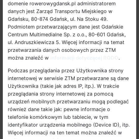
domenie rowerowygdansk.pl administratorem
danych jest Zarząd Transportu Miejskiego w
Gdańsku, 80-874 Gdańsk, ul. Na Stoku 49.
Podmiotem przetwarzającym dane jest Gdańskie
Centrum Multimedialne Sp. z o.o., 80-601 Gdańsk,
Już w połowie września 2023 roku rusza pilotaż
ul. Andruszkiewicza 5. Więcej informacji na temat
innowacyjnego modelu rowerów elektrycznych
przetwarzania danych osobowych przez ZTM
Hopper, który potrwa do połowy listopada tego roku.
można znaleźć w
informacji dotyczącej RODO
.
Gdańskie firmy, laureaci kampanii "Rowerem do pracy i
Podczas przeglądania przez Użytkownika strony
szkoły – Kręć Kilometry dla Gdańska", zostali
internetowej w serwisie ZTM przetwarzane są dane
nagrodzeni certyfikatami Pracodawców Przyjaznych
Użytkownika (takie jak adres IP, itp.). W trakcie
Rowerzystom i będą miejscem testów tego
przeglądania strony internetowej za pomocą
rozwiązania. Pilotaż jest organizowany w ramach
urządzeń mobilnych przetwarzaniu mogą podlegać
projektu europejskiego „NEDAM -
New E-bikes Design
również dane takie jak: pewne informacje o
for employees’ Active Mobility
” -„Innowacyjny model
telefonie komórkowym lub tablecie, w tym
rowerów elektrycznych dla wspierania mobilności
identyfikator urządzenia mobilnego (Device ID), itp.
aktywnej pracowników”.
Więcej informacji na ten temat można znaleźć w