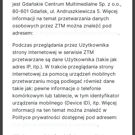
https://tueindhoven.limequery.com/666398?lang=pl
jest Gdańskie Centrum Multimedialne Sp. z o.o.,
80-601 Gdańsk, ul. Andruszkiewicza 5. Więcej
Budżet projektu: 440 212 EUR
informacji na temat przetwarzania danych
osobowych przez ZTM można znaleźć pod
Budżet Gdańska: 33 435 EUR
adresem:
ztm.gda.pl/ztm/informacja-dot-rodo
.
Dofinansowanie 80% ze środków EIT Urban Mobility
Podczas przeglądania przez Użytkownika
strony internetowej w serwisie ZTM
przetwarzane są dane Użytkownika (takie jak
adres IP, itp.). W trakcie przeglądania strony
internetowej za pomocą urządzeń mobilnych
przetwarzaniu mogą podlegać również dane
takie jak: pewne informacje o telefonie
komórkowym lub tablecie, w tym identyfikator
urządzenia mobilnego (Device ID), itp. Więcej
informacji na ten temat można znaleźć w
Polityce prywatności dostępnej pod adresem:
ztm.gda.pl/ztm/polityka-prywatnosci
.