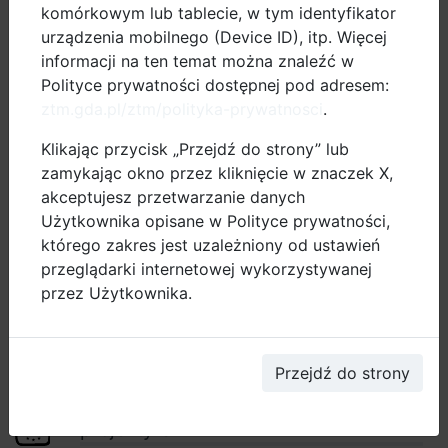
Helsinkach w dniach 23-24 maja. Komitet Monitorujący
komórkowym lub tablecie, w tym identyfikator
programu poinformuje liderów poszczególnych
urządzenia mobilnego (Device ID), itp. Więcej
projektów pisemnie o warunkach udzielenia
informacji na ten temat można znaleźć w
dofinansowania oraz o zakresie, w jakim będą mogli
Polityce prywatności dostępnej pod adresem:
zrealizować pomysły opisane w aplikacjach. Na
ztm.gda.pl/ztm/polityka-prywatnosci
.
realizację wszystkich zatwierdzonych w Helsinkach
Klikając przycisk „Przejdź do strony” lub
projektów przeznaczono 177 mln eur z Europejskiego
zamykając okno przez kliknięcie w znaczek X,
Funduszu Rozwoju Regionalnego.
akceptujesz przetwarzanie danych
Użytkownika opisane w Polityce prywatności,
ZOBACZ LISTĘ PROJEKTÓW
którego zakres jest uzależniony od ustawień
przeglądarki internetowej wykorzystywanej
dobre praktyki
przez Użytkownika.
pomiary ruchu
Przejdź do strony
dokumenty
projekty UE