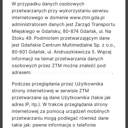
W przypadku danych osobowych
Na pojazdach elektrycznych skupi się również projekt
przetwarzanych przy wykorzystaniu serwisu
BSR Electric. Podczas, gdy w Gdańsku promowane
internetowego w domenie www.ztm.gda.pl
będą elektryczne rowery, partnerzy projektu skupią
administratorem danych jest Zarząd Transportu
się na elektrycznych autobusach, elektrycznych
Miejskiego w Gdańsku, 80-874 Gdańsk, ul. Na
hulajnogach czy E-logistyce.
Stoku 49. Podmiotem przetwarzającym dane
jest Gdańskie Centrum Multimedialne Sp. z o.o.,
Z kolei projekt Citities.multimodal umożliwi wymianę
80-601 Gdańsk, ul. Andruszkiewicza 5. Więcej
doświadczeń z zakresu tzw. „zielonej mobilności” oraz
informacji na temat przetwarzania danych
integracji różnych form przemieszczania się w mieście
osobowych przez ZTM można znaleźć pod
adresem:
ztm.gda.pl/ztm/informacja-dot-rodo
.
m.in. dzięki nowinkom z branży IT.
Podczas przeglądania przez Użytkownika
Wszystkie trzy projekty dofinansowane zostaną z
strony internetowej w serwisie ZTM
Programu Interreg Regionu Morza Bałtyckiego
i
przetwarzane są dane Użytkownika (takie jak
realizowane będą przez najbliższe trzy lata w
adres IP, itp.). W trakcie przeglądania strony
Referacie Mobilności Aktywnej, Wydziału Gospodarki
internetowej za pomocą urządzeń mobilnych
Komunalnej Urzędu Miejskiego w Gdańsku. Decyzja o
przetwarzaniu mogą podlegać również dane
przyznaniu środków zapadła podczas posiedzenia w
takie jak: pewne informacje o telefonie