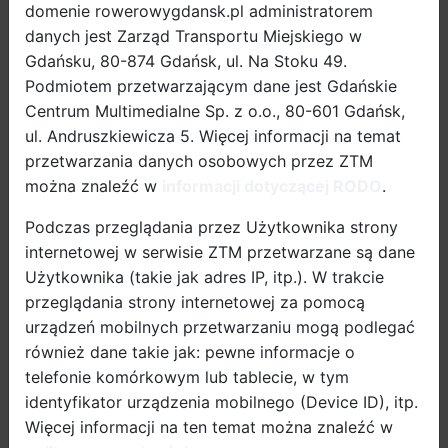
domenie rowerowygdansk.pl administratorem
opracowane zostaną rozwiązania na rzecz
danych jest Zarząd Transportu Miejskiego w
inteligentnej mobilności.
Gdańsku, 80-874 Gdańsk, ul. Na Stoku 49.
Podmiotem przetwarzającym dane jest Gdańskie
Miasto Gdańsk zrealizuje trzy projekty europejskie z
Centrum Multimedialne Sp. z o.o., 80-601 Gdańsk,
zakresu nowoczesnej mobilności. Dzięki
ul. Andruszkiewicza 5. Więcej informacji na temat
pozyskanym funduszom jako pierwsze miasto w
przetwarzania danych osobowych przez ZTM
Polsce przetestuje poruszającego się bez kierowcy
można znaleźć w
informacji dotyczącej RODO
.
mikrobusa. W ramach projektów promowane też
będą rowery elektryczne oraz opracowane zostaną
Podczas przeglądania przez Użytkownika strony
rozwiązania na rzecz inteligentnej mobilności.
internetowej w serwisie ZTM przetwarzane są dane
Użytkownika (takie jak adres IP, itp.). W trakcie
przeglądania strony internetowej za pomocą
urządzeń mobilnych przetwarzaniu mogą podlegać
również dane takie jak: pewne informacje o
telefonie komórkowym lub tablecie, w tym
Fot. Materiały projektu SOHJOA
identyfikator urządzenia mobilnego (Device ID), itp.
Więcej informacji na ten temat można znaleźć w
Głównym założeniem projektu Sohjoa Baltic jest