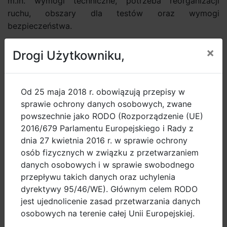
m.in. wymogi techniczne, potrzeba reorganizacji
ruchu, obszary dla testów oraz wymogi
bezpieczeństwa.
×
Liderem projektu Sohjoa Baltic jest Uniwersytet Nauk
Drogi Użytkowniku,
Stosowanych
Metropolia
w Helsinkach. Finlandia ma
ambicje stać się liderem autonomicznej mobilności.
Samojezdne elektryczne busy EZ10 dopuszczono do
Od 25 maja 2018 r. obowiązują przepisy w
ruchu już w 2015 r. w miejscowości Vantaa, a rok
sprawie ochrony danych osobowych, zwane
później w Helsinkach, Espoo i Tampere.
powszechnie jako RODO (Rozporządzenie (UE)
2016/679 Parlamentu Europejskiego i Rady z
Testy na drogach publicznych przeprowadzone
dnia 27 kwietnia 2016 r. w sprawie ochrony
osób fizycznych w związku z przetwarzaniem
zostaną w Helsinkach, Tallinie oraz norweskim mieście
danych osobowych i w sprawie swobodnego
Konsberg. We wszystkich tych miastach mieszkańcy
przepływu takich danych oraz uchylenia
mieli już okazję korzystać z samojezdnych busów.
dyrektywy 95/46/WE). Głównym celem RODO
Testy na mniejszą skalę przeprowadzone zostaną
jest ujednolicenie zasad przetwarzania danych
także w Gdańsku, duńskim Vejle oraz łotewskim
osobowych na terenie całej Unii Europejskiej.
regionie Zemgale.