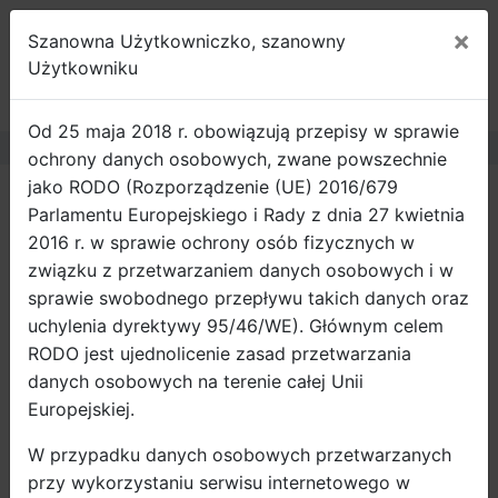
×
Szanowna Użytkowniczko, szanowny
ROWEROWY
Użytkowniku
GDAŃSK
Od 25 maja 2018 r. obowiązują przepisy w sprawie
ochrony danych osobowych, zwane powszechnie
jako RODO (Rozporządzenie (UE) 2016/679
Strona główna
Wiadomości
Parlamentu Europejskiego i Rady z dnia 27 kwietnia
Gdańsk stawia na nowoczesną
2016 r. w sprawie ochrony osób fizycznych w
mobilność – pozyskaliśmy trzy
związku z przetwarzaniem danych osobowych i w
projekty europejskie
sprawie swobodnego przepływu takich danych oraz
uchylenia dyrektywy 95/46/WE). Głównym celem
Miasto Gdańsk zrealizuje trzy projekty
RODO jest ujednolicenie zasad przetwarzania
europejskie z zakresu nowoczesnej mobilności.
danych osobowych na terenie całej Unii
Dzięki pozyskanym funduszom jako pierwsze
Europejskiej.
miasto w Polsce przetestuje poruszający się bez
W przypadku danych osobowych przetwarzanych
kierowcy mikrobus. W ramach projektów
przy wykorzystaniu serwisu internetowego w
promowane też będą rowery elektryczne oraz