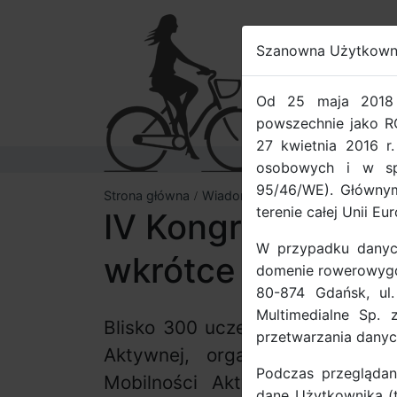
Szanowna Użytkown
ROW
Od 25 maja 2018 
powszechnie jako R
27 kwietnia 2016 r
osobowych i w sp
95/46/WE). Głównym
Strona główna
Wiadomości
terenie całej Unii Eur
IV Kongres Mobiln
W przypadku danyc
wkrótce
domenie rowerowygda
80-874 Gdańsk, ul
Multimedialne Sp. 
Blisko 300 uczestników zadeklar
przetwarzania dany
Aktywnej, organizowanym prz
Podczas przeglądan
Mobilności Aktywnej (PUMA) 
dane Użytkownika (ta