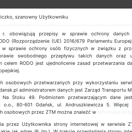
iczko, szanowny Użytkowniku
EROWY GDAŃSK
r. obowiązują przepisy w sprawie ochrony danych
ODO (Rozporządzenie (UE) 2016/679 Parlamentu Europejs
. w sprawie ochrony osób fizycznych w związku z pr
rawie swobodnego przepływu takich danych oraz uc
 celem RODO jest ujednolicenie zasad przetwarzania 
opejskiej.
ości Aktywnej już
h osobowych przetwarzanych przy wykorzystaniu serwi
nsk.pl administratorem danych jest Zarząd Transportu M
. Na Stoku 49. Podmiotem przetwarzającym dane jes
z o.o., 80-601 Gdańsk, ul. Andruszkiewicza 5. Więcej 
owało udział w IV Kongresie Mobilności
ch osobowych przez ZTM można znaleźć w
informacji do
ez Miasto Gdańsk oraz Polską Unię
ia przez Użytkownika strony internetowej w serwisie 
w dniach 12-13 września w Centrum
kie jak adres IP, itp.). W trakcie przeglądania strony i