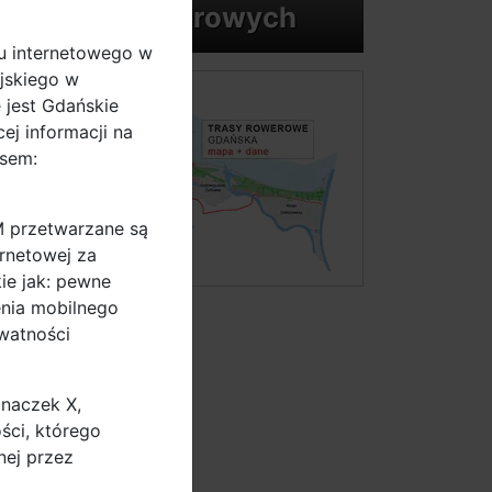
km tras rowerowych
u internetowego w
jskiego w
 jest Gdańskie
ej informacji na
sem:
M przetwarzane są
ernetowej za
ie jak: pewne
enia mobilnego
ywatności
znaczek X,
ści, którego
nej przez