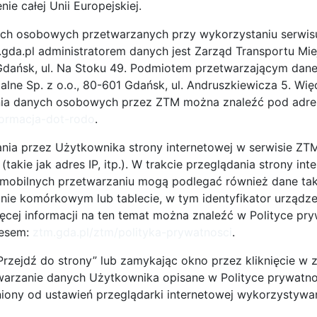
ie całej Unii Europejskiej.
u Mobilności Aktywnej dofinansowano ze środków
ch osobowych przetwarzanych przy wykorzystaniu serwis
 realizowanego w ramach
programu Południowy
da.pl administratorem danych jest Zarząd Transportu Mie
, udział biorą miasta Rostok i Kalmar, jak również
dańsk, ul. Na Stoku 49. Podmiotem przetwarzającym dane
go celem jest podnoszenie znaczenia rowerów jako
lne Sp. z o.o., 80-601 Gdańsk, ul. Andruszkiewicza 5. Więc
tawienia polityków, planistów miejskich oraz
nia danych osobowych przez ZTM można znaleźć pod adre
integrować ruch rowerowy z systemem transportu
formacja-dot-rodo
.
zczania się. Aby to osiągnąć, projekt wspomaga
h udział w planowaniu infrastruktury i usług dla
nia przez Użytkownika strony internetowej w serwisie ZT
e i edukacyjne.
takie jak adres IP, itp.). W trakcie przeglądania strony int
obilnych przetwarzaniu mogą podlegać również dane tak
gorocznej edycji Kongresu wymienić należy debaty
onie komórkowym lub tablecie, w tym identyfikator urządz
ast do standardów mobilności, kwestię stref
Więcej informacji na ten temat można znaleźć w Polityce pr
oraz perspektywy wykorzystania funduszy Unii
resem:
ztm.gda.pl/ztm/polityka-prywatnosci
.
ważonego transportu w latach 2014 - 2020.
„Przejdź do strony” lub zamykając okno przez kliknięcie w 
OW
- wystawa sprzętu sprzyjającego różnym formom
warzanie danych Użytkownika opisane w Polityce prywatno
 E-BIKE Festiwal będzie można
wypróbować rowery
niony od ustawień przeglądarki internetowej wykorzystywa
nie przygotowanym torze.