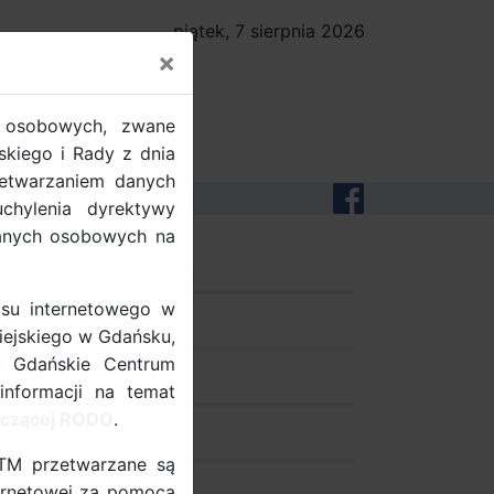
piątek, 7 sierpnia 2026
×
 osobowych, zwane
kiego i Rady z dnia
zetwarzaniem danych
hylenia dyrektywy
danych osobowych na
dobre praktyki
su internetowego w
pomiary ruchu
iejskiego w Gdańsku,
t Gdańskie Centrum
dokumenty
informacji na temat
tyczącej RODO
.
projekty UE
ZTM przetwarzane są
nternetowej za pomocą