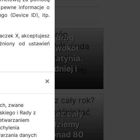
zamów stojak
 pewne informacje o
go (Device ID), itp.
kontakt
naczek X, akceptujesz
Trwa remont dróg
żniony od ustawień
rowerowych wokół
ronda Ofiar Katynia.
Będzie wygodniej i
bezpieczniej
×
Przejdź do strony
ych, zwane
Rowerem przez cały
kiego i Rady z
zetwarzaniem
rok? Tak! Będziemy
chylenia
odśnieżać ponad 80
warzania danych