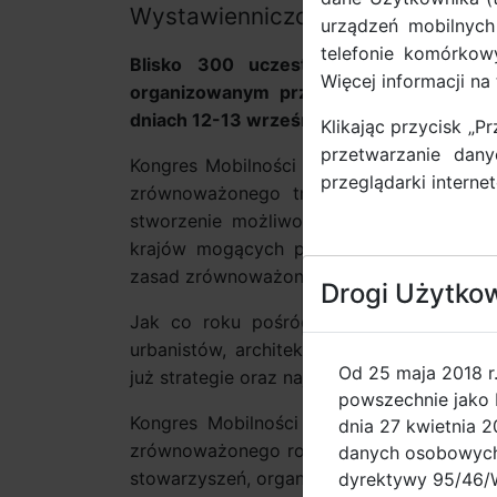
Wystawienniczo-Kongresowym A
urządzeń mobilnych
telefonie komórkowy
Blisko 300 uczestników zadeklarowa
Więcej informacji n
organizowanym przez Miasto Gdańsk o
dniach 12-13 września w Centrum Wyst
Klikając przycisk „P
przetwarzanie dan
Kongres Mobilności Aktywnej, będący ide
przeglądarki intern
zrównoważonego transportu, organizowan
stworzenie możliwości dialogu, współpra
krajów mogących pochwalić się wysoką j
zasad zrównoważonego rozwoju oraz prom
Drogi Użytko
Jak co roku pośród prelegentów gościć 
urbanistów, architektów i promotorów ak
Od 25 maja 2018 r
już strategie oraz najnowsze trendy z tej dz
powszechnie jako 
Kongres Mobilności Aktywnej adresowan
dnia 27 kwietnia 
zrównoważonego rozwoju, a w szczególno
danych osobowych 
stowarzyszeń, organizacji pozarządowych o
dyrektywy 95/46/W