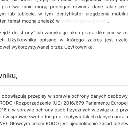
mberExpo.
 przetwarzaniu mogą podlegać również dane takie jak:
m lub tablecie, w tym identyfikator urządzenia mobilne
ło udział w
IV Kongres Mobilności Aktywnej
,
a ten temat można znaleźć w
polityce prywatności
.
raz Polską Unię Mobilności Aktywnej (PUMA) w
awienniczo-Kongresowym AmberExpo.
rzejdź do strony” lub zamykając okno przez kliknięcie w z
ych Użytkownika opisane w którego zakres jest uzale
alną płaszczyzną wymiany doświadczeń z dziedziny
etowej wykorzystywanej przez Użytkownika.
y jest rokrocznie od 2010 r. Jego ambicją jest
cy i wykorzystania doświadczeń miast, regionów i
akością życia mieszkańców, min. dzięki przyjęciu
owaniu aktywnych form mobilności.
wniku,
będziemy światowej klasy autorytety: polityków,
tywnej mobilności, którzy przedstawią sprawdzone
. obowiązują przepisy w sprawie ochrony danych osobow
iedziny.
RODO (Rozporządzenie (UE) 2016/679 Parlamentu Europejs
y jest
do wszystkich
zaangażowanych w tematykę
2016 r. w sprawie ochrony osób fizycznych w związku z pr
ści do przyszłościowo myślących samorządowców,
i w sprawie swobodnego przepływu takich danych oraz u
raz firm.
E). Głównym celem RODO jest ujednolicenie zasad przet