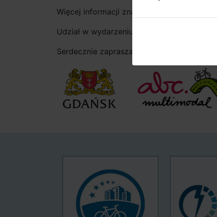
Więcej informacji znajduje się na stronie k
Udział w wydarzeniu należy potwierdzić p
Serdecznie zapraszamy