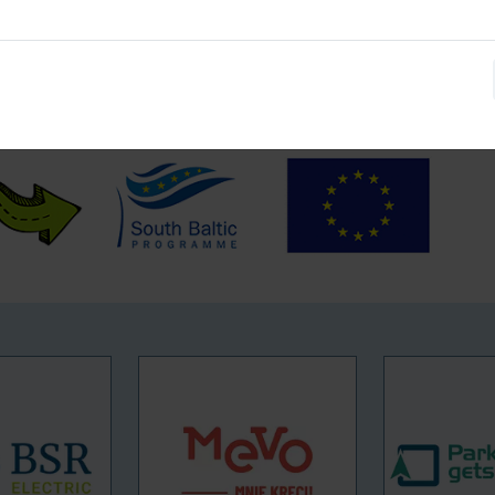
ongresu
www.kongresmobilnosci.pl
oprzez wypełnienie
formularza rejestracyjnego