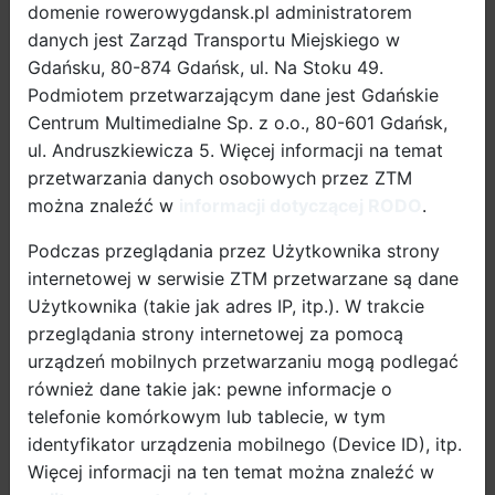
Kongresu Mobilności Aktywnej, który planowany jest
domenie rowerowygdansk.pl administratorem
na 24-25 września 2019 r. Na propozycje wystąpień
danych jest Zarząd Transportu Miejskiego w
organizatorzy czekają do 15 marca.
Gdańsku, 80-874 Gdańsk, ul. Na Stoku 49.
Podmiotem przetwarzającym dane jest Gdańskie
Kongres Mobilności Aktywnej
jest jednym z
Centrum Multimedialne Sp. z o.o., 80-601 Gdańsk,
ważniejszych środkowoeuropejskich wydarzeń
ul. Andruszkiewicza 5. Więcej informacji na temat
poświęconych szerokim aspektom mobilności, ze
przetwarzania danych osobowych przez ZTM
szczególnym naciskiem na ruch rowerowy i pieszy, a
można znaleźć w
informacji dotyczącej RODO
.
także dobrym praktykom budowania przestrzeni
Podczas przeglądania przez Użytkownika strony
miejskiej pod kątem wysokiej jakości życia.
internetowej w serwisie ZTM przetwarzane są dane
Wydarzenie skierowane jest do przedstawicieli
Użytkownika (takie jak adres IP, itp.). W trakcie
samorządów, firm, szkół, organizacji pozarządowych i
przeglądania strony internetowej za pomocą
innych instytucji działających na polu transportu i
urządzeń mobilnych przetwarzaniu mogą podlegać
mobilności, czy zagospodarowania przestrzeni
również dane takie jak: pewne informacje o
publicznych. Cieszy się dużą popularnością –
telefonie komórkowym lub tablecie, w tym
frekwencja każdego roku przekracza 300 osób,
identyfikator urządzenia mobilnego (Device ID), itp.
zarówno z kraju, jak i zagranicy. Wśród głównych
Więcej informacji na ten temat można znaleźć w
prelegentów gościliśmy m.in. Jana Gehla, Gila