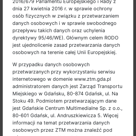
2016/679 Parlamentu Europejskiego i Rady z
zamkniętego katalogu akceptowanych prezentacji i
dnia 27 kwietnia 2016 r. w sprawie ochrony
każda propozycja wystąpienia zostanie rozpatrzona.
osób fizycznych w związku z przetwarzaniem
Organizatorzy zapewniają zaproszonym prelegentom
danych osobowych i w sprawie swobodnego
zakwaterowanie podczas Kongresu i zwrot kosztów
przepływu takich danych oraz uchylenia
dojazdu komunikacją zbiorową. Szczegóły zostaną
dyrektywy 95/46/WE). Głównym celem RODO
uzgodnione po zakończeniu etapu selekcji.
jest ujednolicenie zasad przetwarzania danych
osobowych na terenie całej Unii Europejskiej.
Termin nadsyłania propozycji wystąpień upływa z
W przypadku danych osobowych
dniem
15 marca b.r.
przetwarzanych przy wykorzystaniu serwisu
internetowego w domenie www.ztm.gda.pl
administratorem danych jest Zarząd Transportu
Zapraszamy!
Miejskiego w Gdańsku, 80-874 Gdańsk, ul. Na
Stoku 49. Podmiotem przetwarzającym dane
Organizatorzy X Kongresu Mobilności Aktywnej
jest Gdańskie Centrum Multimedialne Sp. z o.o.,
Urząd Miejski w Gdańsku
80-601 Gdańsk, ul. Andruszkiewicza 5. Więcej
Referat Mobilności Aktywnej
informacji na temat przetwarzania danych
tel. 58 526 8088
osobowych przez ZTM można znaleźć pod
www.kongresmobilnosci.pl