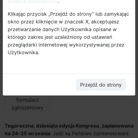
polityce prywatności
.
Penalosę i Micheala Colville-Andersena. Informacje na
temat poprzednich edycji, wraz z plikami prezentacji,
Klikając przycisk „Przejdź do strony” lub zamykając
można znaleźć na
www.kongresmobilnosci.pl
.
okno przez kliknięcie w znaczek X, akceptujesz
przetwarzanie danych Użytkownika opisane w
którego zakres jest uzależniony od ustawień
przeglądarki internetowej wykorzystywanej przez
Użytkownika.
Przejdź do strony
formularz
zgłoszeniowy
Tegoroczna, dziesiąta edycja Kongresu, zaplanowana
na 24-25 września
. Jeśli są Państwo zainteresowani