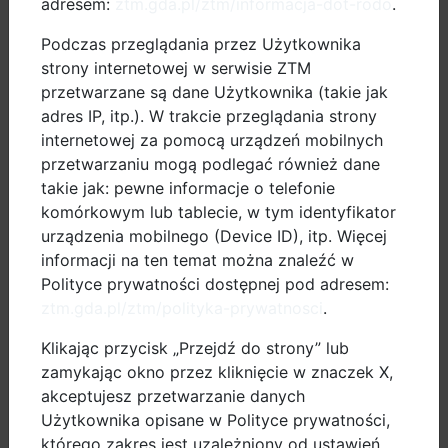
adresem:
ztm.gda.pl/ztm/informacja-dot-rodo
.
Podczas przeglądania przez Użytkownika
strony internetowej w serwisie ZTM
przetwarzane są dane Użytkownika (takie jak
adres IP, itp.). W trakcie przeglądania strony
internetowej za pomocą urządzeń mobilnych
przetwarzaniu mogą podlegać również dane
takie jak: pewne informacje o telefonie
komórkowym lub tablecie, w tym identyfikator
urządzenia mobilnego (Device ID), itp. Więcej
informacji na ten temat można znaleźć w
Polityce prywatności dostępnej pod adresem:
ztm.gda.pl/ztm/polityka-prywatnosci
.
Klikając przycisk „Przejdź do strony” lub
zamykając okno przez kliknięcie w znaczek X,
akceptujesz przetwarzanie danych
Użytkownika opisane w Polityce prywatności,
którego zakres jest uzależniony od ustawień