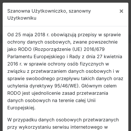
×
Szanowna Użytkowniczko, szanowny
ROWEROWY
Użytkowniku
GDAŃSK
Od 25 maja 2018 r. obowiązują przepisy w sprawie
ochrony danych osobowych, zwane powszechnie
jako RODO (Rozporządzenie (UE) 2016/679
Strona główna
Wiadomości
Parlamentu Europejskiego i Rady z dnia 27 kwietnia
Nabór na wystąpienia podczas X
2016 r. w sprawie ochrony osób fizycznych w
Kongresu Mobilności Aktywnej
związku z przetwarzaniem danych osobowych i w
sprawie swobodnego przepływu takich danych oraz
Trwa nabór prelegentów na X, jubileuszową
uchylenia dyrektywy 95/46/WE). Głównym celem
edycję Kongresu Mobilności Aktywnej, który
RODO jest ujednolicenie zasad przetwarzania
zaplanowany jest na 24-25 września 2019 r. Na
danych osobowych na terenie całej Unii
propozycje wystąpień organizatorzy czekają do
Europejskiej.
15 marca.
W przypadku danych osobowych przetwarzanych
Trwa nabór prelegentów na X, jubileuszową edycję
przy wykorzystaniu serwisu internetowego w