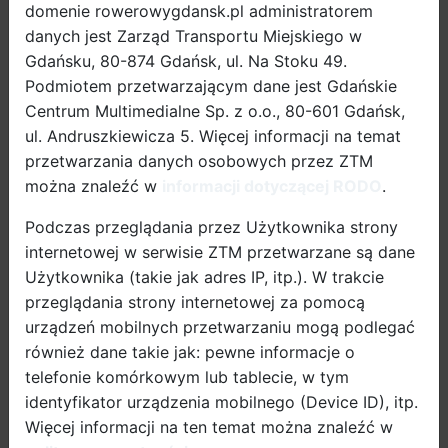
Przyjaznego Mobilności Aktywnej”. Gala Konkursu, na
domenie rowerowygdansk.pl administratorem
której wręczono nagrodę główną, odbyła się 7
danych jest Zarząd Transportu Miejskiego w
września podczas III Kongresu Mobilności Aktywnej
Gdańsku, 80-874 Gdańsk, ul. Na Stoku 49.
w Gdańsku.
Podmiotem przetwarzającym dane jest Gdańskie
Centrum Multimedialne Sp. z o.o., 80-601 Gdańsk,
ul. Andruszkiewicza 5. Więcej informacji na temat
przetwarzania danych osobowych przez ZTM
można znaleźć w
informacji dotyczącej RODO
.
Podczas przeglądania przez Użytkownika strony
internetowej w serwisie ZTM przetwarzane są dane
Użytkownika (takie jak adres IP, itp.). W trakcie
przeglądania strony internetowej za pomocą
urządzeń mobilnych przetwarzaniu mogą podlegać
również dane takie jak: pewne informacje o
telefonie komórkowym lub tablecie, w tym
identyfikator urządzenia mobilnego (Device ID), itp.
Więcej informacji na ten temat można znaleźć w
Nagrodę dla przyzjango pracodawcy wręczył