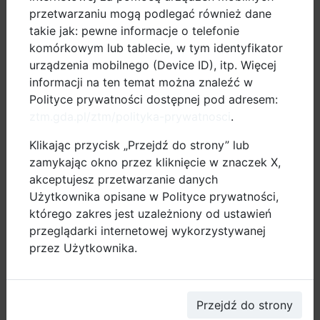
Grudziądzu, Elblągu i Słupsku. Firma planuje dalsze
przetwarzaniu mogą podlegać również dane
inwestycje w tym zakresie.
takie jak: pewne informacje o telefonie
komórkowym lub tablecie, w tym identyfikator
Zwycięska firma ma możliwość wykorzystywania
urządzenia mobilnego (Device ID), itp. Więcej
tytułu „Pracodawca Przyjazny Mobilności Aktywnej” w
informacji na ten temat można znaleźć w
działaniach marketingowych przez jeden rok od daty
Polityce prywatności dostępnej pod adresem:
rozstrzygnięcia konkursu. Organizatorzy zapewniają
ztm.gda.pl/ztm/polityka-prywatnosci
.
zwycięzcy konkursu promocję na stronach
Klikając przycisk „Przejdź do strony” lub
internetowych:
zamykając okno przez kliknięcie w znaczek X,
- Miasta Gdańsk –
www.gdansk.pl
akceptujesz przetwarzanie danych
- Gdańskiego Obszaru Metropolitarnego –
Użytkownika opisane w Polityce prywatności,
www.metropoliagdansk.pl
którego zakres jest uzależniony od ustawień
- Kongresu Mobilności Aktywnej –
przeglądarki internetowej wykorzystywanej
www.kongresmobilnosci.pl
przez Użytkownika.
dobre praktyki
Przejdź do strony
pomiary ruchu