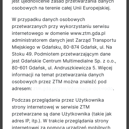
jest ujednolicenie zasad przetwarzania danych
jeszcze do użytku odcinek autostrady A1 Nowe Marzy
osobowych na terenie całej Unii Europejskiej.
– Toruń. Miłośnicy uprawiania wszelkich form
mobilności aktywnej (jazdy na rowerze, rolkach,
W przypadku danych osobowych
wrotkach, hulajnodze, itd.) przetestowali tego dnia
przetwarzanych przy wykorzystaniu serwisu
nieużywane dotąd jezdnie. Piknik, który przyciągnął
internetowego w domenie www.ztm.gda.pl
uczestników w każdym wieku, miał zwrócić uwagę na
administratorem danych jest Zarząd Transportu
konieczność rozsądnego użytkowania samochodów i
Miejskiego w Gdańsku, 80-874 Gdańsk, ul. Na
potrzebę przesiadania się na ekologiczne środki
Stoku 49. Podmiotem przetwarzającym dane
lokomocji w celu redukcji emisji CO2 do atmosfery.
jest Gdańskie Centrum Multimedialne Sp. z o.o.,
80-601 Gdańsk, ul. Andruszkiewicza 5. Więcej
Pracownicy PGNiG z Gdańska, Bydgoszczy i
informacji na temat przetwarzania danych
Grudziądza byli ambasadorami swojego pracodawcy
osobowych przez ZTM można znaleźć pod
na pikniku oraz idei kampanii we własnych biurach.
adresem:
ztm.gda.pl/ztm/informacja-dot-rodo
.
W ramach działań infrastrukturalnych na rzecz
Podczas przeglądania przez Użytkownika
„mobilności aktywnej” Pomorski Oddział Obrotu
strony internetowej w serwisie ZTM
Gazem udostępnia parkingi rowerowe dla
przetwarzane są dane Użytkownika (takie jak
pracowników oraz klientów na obszarze Gazowni
adres IP, itp.). W trakcie przeglądania strony
Gdańskiej. Parkingi powstały dotąd w Gdańsku,
internetowej za pomocą urządzeń mobilnych