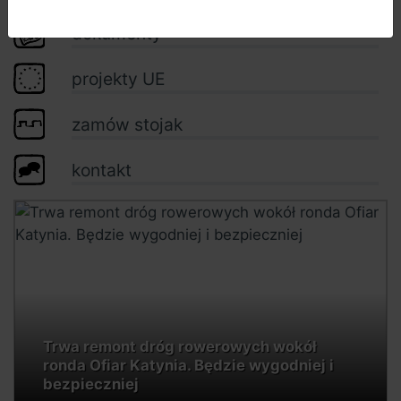
dokumenty
projekty UE
zamów stojak
kontakt
Trwa remont dróg rowerowych wokół
ronda Ofiar Katynia. Będzie wygodniej i
bezpieczniej