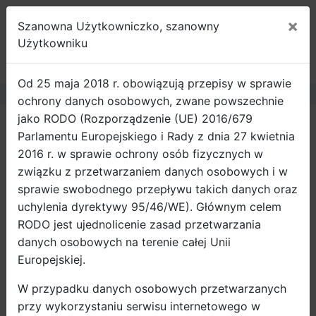
×
Szanowna Użytkowniczko, szanowny
ROWEROWY
Użytkowniku
GDAŃSK
Od 25 maja 2018 r. obowiązują przepisy w sprawie
ochrony danych osobowych, zwane powszechnie
jako RODO (Rozporządzenie (UE) 2016/679
Strona główna
Wiadomości
Parlamentu Europejskiego i Rady z dnia 27 kwietnia
Pracodawca przyjazny mobilności
2016 r. w sprawie ochrony osób fizycznych w
aktywnej
związku z przetwarzaniem danych osobowych i w
sprawie swobodnego przepływu takich danych oraz
Pomorski oddział PGNiG zyskał miano
uchylenia dyrektywy 95/46/WE). Głównym celem
„Pracodawcy Przyjaznego Mobilności Aktywnej”.
RODO jest ujednolicenie zasad przetwarzania
Gala Konkursu, na której wręczono nagrodę
danych osobowych na terenie całej Unii
główną, odbyła się 7 września podczas III
Europejskiej.
Kongresu Mobilności Aktywnej w Gdańsku.
W przypadku danych osobowych przetwarzanych
Pomorski oddział PGNiG zyskał miano „Pracodawcy
przy wykorzystaniu serwisu internetowego w