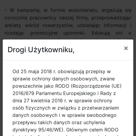
- W kampanię, w formie wolontariatu, angażują się
corocznie pracownicy naszej firmy, przeprowadzając
ankiety wśród rowerzystów, udzielając informacji i
rozdając promocyjne upominki. Edukują oni o
proekologicznym wymiarze użytkowania rowerów. W
×
2010 roku Pomorski Oddział Obrotu Gazem był
Drogi Użytkowniku,
partnerem tego wydarzenia, aby rok później stać się
jednym z jego sponsorów. W 2012 roku kampania
została dofinansowana również przez Fundację PGNiG
Od 25 maja 2018 r. obowiązują przepisy w
im. Olgierda Łukasiewicza. Oprócz Gdańska, obejmie
sprawie ochrony danych osobowych, zwane
powszechnie jako RODO (Rozporządzenie (UE)
ona swym zasięgiem również okoliczne gminy np.
2016/679 Parlamentu Europejskiego i Rady z
Gniewino, czy Przywidz – mówi Dorota Ratajczyk
dnia 27 kwietnia 2016 r. w sprawie ochrony
Gałkowska.
osób fizycznych w związku z przetwarzaniem
danych osobowych i w sprawie swobodnego
We wrześniu 2011 roku firma była partnerem Pikniku
przepływu takich danych oraz uchylenia
Mobilności Aktywnej AmberOne Ciclovia.
dyrektywy 95/46/WE). Głównym celem RODO
Organizatorzy udostępnili na tę okazję nie oddany