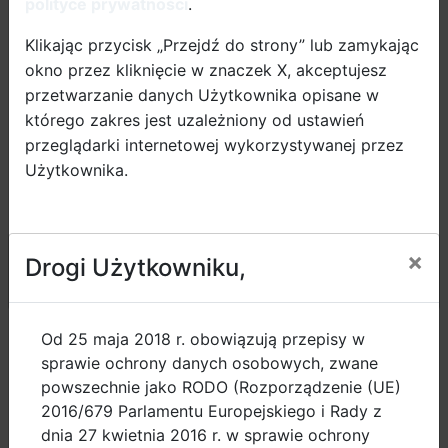
polityce prywatności
.
Kongresu Mobilności Aktywnej. Reguły są proste.
Gracze wcielają się w rolę urbanistów,
Klikając przycisk „Przejdź do strony” lub zamykając
odpowiedzialnych za zarządzanie mobilnością w
okno przez kliknięcie w znaczek X, akceptujesz
swojej dzielnicy, a ich główne zadanie polega na
przetwarzanie danych Użytkownika opisane w
efektywnym wykorzystaniu funduszy miejskich w celu
którego zakres jest uzależniony od ustawień
poprawy infrastruktury dla pieszych i rowerzystów, a
przeglądarki internetowej wykorzystywanej przez
co za tym idzie jakości życia wszystkich
Użytkownika.
mieszkańców.
×
Drogi Użytkowniku,
Przejdź do strony
Od 25 maja 2018 r. obowiązują przepisy w
sprawie ochrony danych osobowych, zwane
powszechnie jako RODO (Rozporządzenie (UE)
Po zakończeniu rozgrywek, które prowadzone będą
2016/679 Parlamentu Europejskiego i Rady z
przez członków organizacji studenckiej Politechniki
dnia 27 kwietnia 2016 r. w sprawie ochrony