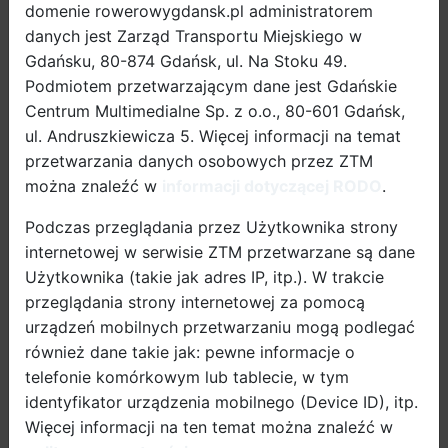
Na przełomie października i listopada, w ramach
domenie rowerowygdansk.pl administratorem
realizacji kampanii URBANIŚCI, Urząd Miejski w
danych jest Zarząd Transportu Miejskiego w
Gdańsku oraz Zarząd Dróg i Zieleni w Gdańsku
Gdańsku, 80-874 Gdańsk, ul. Na Stoku 49.
organizują serię warsztatów edukacyjno-
Podmiotem przetwarzającym dane jest Gdańskie
promocyjnych skierowanych do uczniów szkół
Centrum Multimedialne Sp. z o.o., 80-601 Gdańsk,
ponadgimnazjalnych.
ul. Andruszkiewicza 5. Więcej informacji na temat
przetwarzania danych osobowych przez ZTM
Podczas warsztatów, uczniowie będą mieli okazję
można znaleźć w
informacji dotyczącej RODO
.
pogłębić swoją wiedzę na temat gdańskiej polityki
rowerowej, rozwiązań usprawniających komunikację
Podczas przeglądania przez Użytkownika strony
rowerową czy poprawiających jej bezpieczeństwo.
internetowej w serwisie ZTM przetwarzane są dane
Użytkownika (takie jak adres IP, itp.). W trakcie
Organizatorzy zadbali nie tylko o merytoryczną
przeglądania strony internetowej za pomocą
atrakcyjność warsztatów, ponieważ informacje
urządzeń mobilnych przetwarzaniu mogą podlegać
zostaną przekazane w niecodziennej formie -
również dane takie jak: pewne informacje o
rozgrywek gry planszowej „Urbaniści”. Opracowana i
telefonie komórkowym lub tablecie, w tym
wyprodukowana w ramach projektu CycleCities gra,
identyfikator urządzenia mobilnego (Device ID), itp.
spotkała się z już z pozytywną oceną środowisk
Więcej informacji na ten temat można znaleźć w
akademickich, jak również uczestników tegorocznego