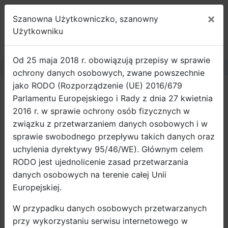
×
Szanowna Użytkowniczko, szanowny
ROWEROWY
Użytkowniku
GDAŃSK
Od 25 maja 2018 r. obowiązują przepisy w sprawie
ochrony danych osobowych, zwane powszechnie
jako RODO (Rozporządzenie (UE) 2016/679
Strona główna
Wiadomości
Parlamentu Europejskiego i Rady z dnia 27 kwietnia
Rusza kolejna prorowerowa
2016 r. w sprawie ochrony osób fizycznych w
kampania - URBANIŚCI
związku z przetwarzaniem danych osobowych i w
sprawie swobodnego przepływu takich danych oraz
Na przełomie października i listopada, w ramach
uchylenia dyrektywy 95/46/WE). Głównym celem
realizacji kampanii URBANIŚCI, Urząd Miejski w
RODO jest ujednolicenie zasad przetwarzania
Gdańsku oraz Zarząd Dróg i Zieleni w Gdańsku
danych osobowych na terenie całej Unii
organizują serię warsztatów edukacyjno-
Europejskiej.
promocyjnych skierowanych do uczniów szkół
W przypadku danych osobowych przetwarzanych
ponadgimnazjalnych.
przy wykorzystaniu serwisu internetowego w