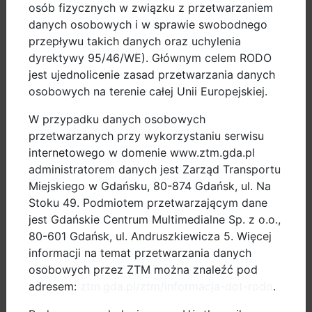
Gdańskiej „Rowerem na PG”, uczestnicy warsztatów
osób fizycznych w związku z przetwarzaniem
wspólnie z animatorami przeanalizują mapę jednej z
danych osobowych i w sprawie swobodnego
dzielnic Gdańska pod kątem istniejącej infrastruktury
przepływu takich danych oraz uchylenia
rowerowej oraz możliwych usprawnień. Zebrane
dyrektywy 95/46/WE). Głównym celem RODO
propozycje rozwiązań zwiększających
jest ujednolicenie zasad przetwarzania danych
bezpieczeństwo zostaną naniesione na mapy, które
osobowych na terenie całej Unii Europejskiej.
będą na bieżąco konsultowane z ZDIZ oraz Referatem
W przypadku danych osobowych
Mobilności Aktywnej w celu ich realizacji.
przetwarzanych przy wykorzystaniu serwisu
internetowego w domenie www.ztm.gda.pl
administratorem danych jest Zarząd Transportu
Kampania została przygotowana przez Urząd Miejski
Miejskiego w Gdańsku, 80-874 Gdańsk, ul. Na
w Gdańsku oraz Zarząd Dróg i Zieleni w Gdańsku we
Stoku 49. Podmiotem przetwarzającym dane
współpracy z organizacją studencką Politechniki
jest Gdańskie Centrum Multimedialne Sp. z o.o.,
Gdańskiej „
Rowerem na PG
”, w ramach realizacji
80-601 Gdańsk, ul. Andruszkiewicza 5. Więcej
projektu
CycleCities
z programu INTERREG IVC,
informacji na temat przetwarzania danych
współfinansowanego z Europejskiego Funduszu
osobowych przez ZTM można znaleźć pod
Rozwoju Regionalnego.
adresem:
ztm.gda.pl/ztm/informacja-dot-rodo
.