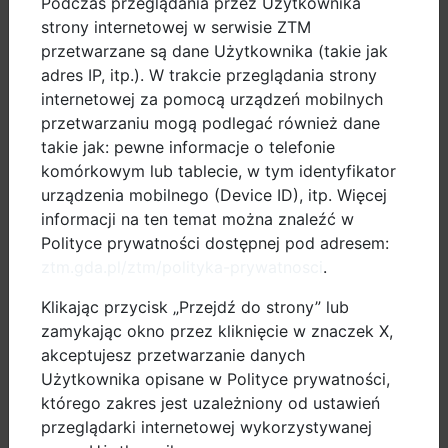
Podczas przeglądania przez Użytkownika
strony internetowej w serwisie ZTM
przetwarzane są dane Użytkownika (takie jak
adres IP, itp.). W trakcie przeglądania strony
internetowej za pomocą urządzeń mobilnych
przetwarzaniu mogą podlegać również dane
dobre praktyki
takie jak: pewne informacje o telefonie
komórkowym lub tablecie, w tym identyfikator
pomiary ruchu
urządzenia mobilnego (Device ID), itp. Więcej
informacji na ten temat można znaleźć w
Polityce prywatności dostępnej pod adresem:
dokumenty
ztm.gda.pl/ztm/polityka-prywatnosci
.
projekty UE
Klikając przycisk „Przejdź do strony” lub
zamykając okno przez kliknięcie w znaczek X,
zamów stojak
akceptujesz przetwarzanie danych
Użytkownika opisane w Polityce prywatności,
kontakt
którego zakres jest uzależniony od ustawień
przeglądarki internetowej wykorzystywanej