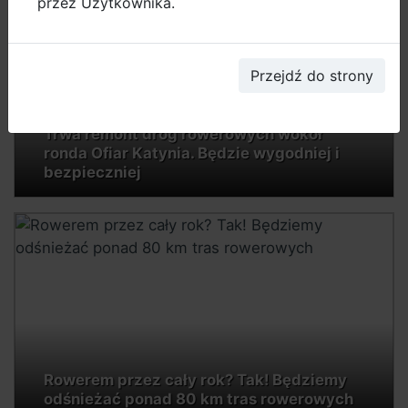
przez Użytkownika.
Przejdź do strony
Trwa remont dróg rowerowych wokół
ronda Ofiar Katynia. Będzie wygodniej i
bezpieczniej
Rowerem przez cały rok? Tak! Będziemy
odśnieżać ponad 80 km tras rowerowych