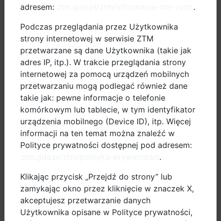
zamów stojak
adresem:
ztm.gda.pl/ztm/informacja-dot-rodo
.
kontakt
Podczas przeglądania przez Użytkownika
strony internetowej w serwisie ZTM
przetwarzane są dane Użytkownika (takie jak
adres IP, itp.). W trakcie przeglądania strony
internetowej za pomocą urządzeń mobilnych
przetwarzaniu mogą podlegać również dane
takie jak: pewne informacje o telefonie
komórkowym lub tablecie, w tym identyfikator
urządzenia mobilnego (Device ID), itp. Więcej
Trwa remont dróg rowerowych wokół
informacji na ten temat można znaleźć w
ronda Ofiar Katynia. Będzie wygodniej i
bezpieczniej
Polityce prywatności dostępnej pod adresem:
ztm.gda.pl/ztm/polityka-prywatnosci
.
Klikając przycisk „Przejdź do strony” lub
zamykając okno przez kliknięcie w znaczek X,
akceptujesz przetwarzanie danych
Użytkownika opisane w Polityce prywatności,