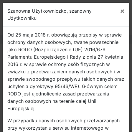
×
Szanowna Użytkowniczko, szanowny
ROWEROWY
Użytkowniku
GDAŃSK
Od 25 maja 2018 r. obowiązują przepisy w sprawie
ochrony danych osobowych, zwane powszechnie
jako RODO (Rozporządzenie (UE) 2016/679
Strona główna
Wiadomości
Parlamentu Europejskiego i Rady z dnia 27 kwietnia
stojaki rowerowe / zamów stojak
2016 r. w sprawie ochrony osób fizycznych w
związku z przetwarzaniem danych osobowych i w
I Ty możesz złożyć zamówienie lub
sprawie swobodnego przepływu takich danych oraz
zaproponować lokalizację stojaków rowerowych,
uchylenia dyrektywy 95/46/WE). Głównym celem
które montujemy przy gdańskich ulicach
RODO jest ujednolicenie zasad przetwarzania
danych osobowych na terenie całej Unii
STOJAKI ROWEROWE
Europejskiej.
W przypadku danych osobowych przetwarzanych
przy wykorzystaniu serwisu internetowego w