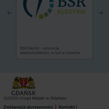
Sys
-
BSR Electric - promocja
elektromobilności, w tym e-rowerów
(c)2020 Urząd Miejski w Gdańsku
Deklaracja dostępności
Kontakt i