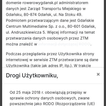
domenie rowerowygdansk.pl administratorem
danych jest Zarząd Transportu Miejskiego w
Gdańsku, 80-874 Gdańsk, ul. Na Stoku 49.
Podmiotem przetwarzającym dane jest Gdańskie
Centrum Multimedialne Sp. z o.o., 80-601 Gdańsk,
ul. Andruszkiewicza 5. Więcej informacji na temat
przetwarzania danych osobowych przez ZTM
można znaleźć w
informacji dotyczącej RODO
.
Podczas przeglądania przez Użytkownika strony
internetowej w serwisie ZTM przetwarzane są dane
Stojaki przy szkole podstawowej nr 50 w Gdańsku
Użytkownika (takie jak adres IP, itp.). W trakcie
www.rowerowygdansk.pl
przeglądania strony internetowej za pomocą
×
Drogi Użytkowniku,
urządzeń mobilnych przetwarzaniu mogą podlegać
Montujemy stojaki rowerowe w kształcie odwróconej
również dane takie jak: pewne informacje o
litery „U" przy gdańskich ulicach. Zamówienie stojaka
telefonie komórkowym lub tablecie, w tym
Od 25 maja 2018 r. obowiązują przepisy w
w wybranej lokalizacji może złożyć każdy mieszkaniec
identyfikator urządzenia mobilnego (Device ID), itp.
sprawie ochrony danych osobowych, zwane
Gdańska. Stojaki są montowane w pasach drogowych
Więcej informacji na ten temat można znaleźć w
powszechnie jako RODO (Rozporządzenie (UE)
oraz na terenach należących do gminy miasta