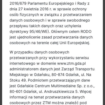
polityce prywatności
.
2016/679 Parlamentu Europejskiego i Rady z
Gdańska. Nie przewiduje się montażu stojaków na
dnia 27 kwietnia 2016 r. w sprawie ochrony
Klikając przycisk „Przejdź do strony” lub zamykając
terenach prywatnych.
osób fizycznych w związku z przetwarzaniem
okno przez kliknięcie w znaczek X, akceptujesz
danych osobowych i w sprawie swobodnego
przetwarzanie danych Użytkownika opisane w
Kontakt w sprawie montażu stojaków:
przepływu takich danych oraz uchylenia
którego zakres jest uzależniony od ustawień
dyrektywy 95/46/WE). Głównym celem RODO
Klaudia Megger
przeglądarki internetowej wykorzystywanej przez
jest ujednolicenie zasad przetwarzania danych
tel.: 58 526 81 44
Użytkownika.
osobowych na terenie całej Unii Europejskiej.
e-mail: klaudia.megger@gdansk.gda.pl
W przypadku danych osobowych
dobre praktyki
przetwarzanych przy wykorzystaniu serwisu
internetowego w domenie www.ztm.gda.pl
Przejdź do strony
administratorem danych jest Zarząd Transportu
pomiary ruchu
Miejskiego w Gdańsku, 80-874 Gdańsk, ul. Na
Stoku 49. Podmiotem przetwarzającym dane
dokumenty
jest Gdańskie Centrum Multimedialne Sp. z o.o.,
80-601 Gdańsk, ul. Andruszkiewicza 5. Więcej
projekty UE
informacji na temat przetwarzania danych
osobowych przez ZTM można znaleźć pod