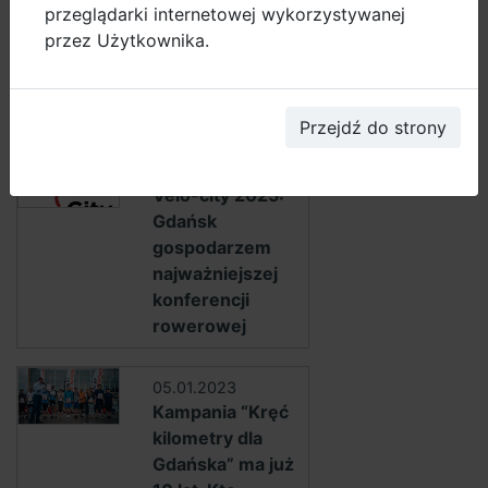
rowerzystów.
przeglądarki internetowej wykorzystywanej
Prawie milion
przez Użytkownika.
przejazdów
więcej niż rok
wcześniej!
Przejdź do strony
28.02.2023
Velo-city 2025:
Gdańsk
gospodarzem
najważniejszej
konferencji
rowerowej
05.01.2023
Kampania “Kręć
kilometry dla
Gdańska” ma już