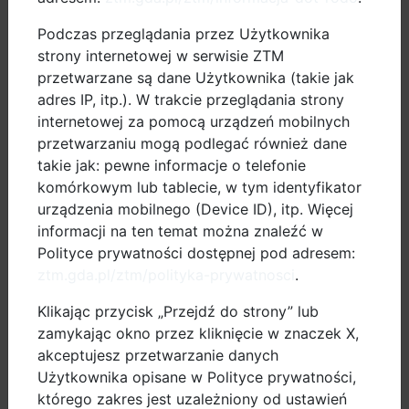
24.08.2023
Podczas przeglądania przez Użytkownika
Rowerem do
strony internetowej w serwisie ZTM
pracy i szkoły.
przetwarzane są dane Użytkownika (takie jak
Kręć kilometry dla
adres IP, itp.). W trakcie przeglądania strony
Gdańska"
internetowej za pomocą urządzeń mobilnych
stratujemy z XI
przetwarzaniu mogą podlegać również dane
edycją kampanii
takie jak: pewne informacje o telefonie
społecznej!
komórkowym lub tablecie, w tym identyfikator
urządzenia mobilnego (Device ID), itp. Więcej
informacji na ten temat można znaleźć w
15.06.2023
Polityce prywatności dostępnej pod adresem:
Zakończenie IX
ztm.gda.pl/ztm/polityka-prywatnosci
.
edycji kampanii
Rowerowy Maj
Klikając przycisk „Przejdź do strony” lub
zamykając okno przez kliknięcie w znaczek X,
28.02.2023
akceptujesz przetwarzanie danych
W Gdańsku nie
Użytkownika opisane w Polityce prywatności,
było jeszcze tylu
którego zakres jest uzależniony od ustawień