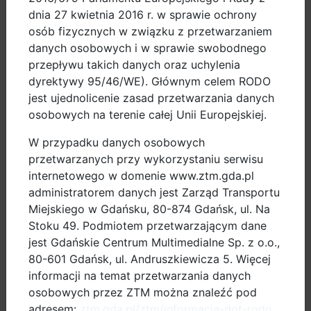
05.01.2024
dnia 27 kwietnia 2016 r. w sprawie ochrony
Zakończyła się 11
osób fizycznych w związku z przetwarzaniem
edycja kampanii
danych osobowych i w sprawie swobodnego
społecznej
przepływu takich danych oraz uchylenia
Rowerem do
dyrektywy 95/46/WE). Głównym celem RODO
pracy i szkoły -
jest ujednolicenie zasad przetwarzania danych
Kręć kilometry dla
osobowych na terenie całej Unii Europejskiej.
Gdańska
W przypadku danych osobowych
przetwarzanych przy wykorzystaniu serwisu
30.04.2024
internetowego w domenie www.ztm.gda.pl
Dziesiąta edycja
administratorem danych jest Zarząd Transportu
Kampanii
Miejskiego w Gdańsku, 80-874 Gdańsk, ul. Na
Rowerowy Maj
Stoku 49. Podmiotem przetwarzającym dane
2024 – dojeżdżaj
jest Gdańskie Centrum Multimedialne Sp. z o.o.,
do przedszkola i
80-601 Gdańsk, ul. Andruszkiewicza 5. Więcej
szkoły rowerem i
informacji na temat przetwarzania danych
zdobywaj
osobowych przez ZTM można znaleźć pod
nagrody
adresem:
ztm.gda.pl/ztm/informacja-dot-rodo
.