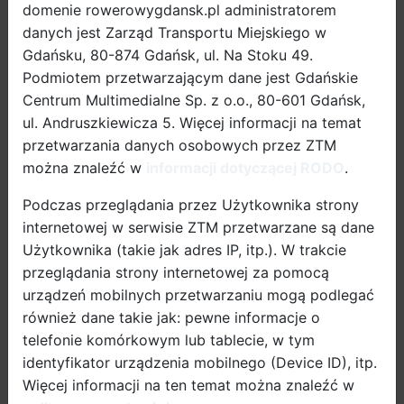
„Rowerem do
domenie rowerowygdansk.pl administratorem
projekty UE
pracy i szkoły -
danych jest Zarząd Transportu Miejskiego w
Trwa
Kręć Kilometry
Gdańsku, 80-874 Gdańsk, ul. Na Stoku 49.
remont
dla Gdańska”!
dróg
Podmiotem przetwarzającym dane jest Gdańskie
zamów
rowerowyc
Centrum Multimedialne Sp. z o.o., 80-601 Gdańsk,
stojak
wokół
25.06.2026
ul. Andruszkiewicza 5. Więcej informacji na temat
Rowerem
ronda
Gdański Elektryk –
przetwarzania danych osobowych przez ZTM
przez
Ofiar
od września
można znaleźć w
informacji dotyczącej RODO
.
cały
Katynia.
kontakt
startuje
rok?
Będzie
Podczas przeglądania przez Użytkownika strony
pilotażowy
Tak!
wygodniej
program dopłat
internetowej w serwisie ZTM przetwarzane są dane
Będziemy
i
odśnieżać
bezpiecznie
do zakupu
Użytkownika (takie jak adres IP, itp.). W trakcie
ponad
rowerów
przeglądania strony internetowej za pomocą
80 km
elektrycznych
urządzeń mobilnych przetwarzaniu mogą podlegać
tras
również dane takie jak: pewne informacje o
rowerowyc
telefonie komórkowym lub tablecie, w tym
11.06.2026
identyfikator urządzenia mobilnego (Device ID), itp.
Ponad milion
powodów do
Więcej informacji na ten temat można znaleźć w