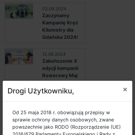
03.09.2024
Zaczynamy
Kampanię Kręć
Kilometry dla
Gdańska 2024!
12.06.2024
Zakończenie X
edycji kampanii
Rowerowy Maj
×
Drogi Użytkowniku,
30.04.2024
Rusza dziesiąta
edycja Kampanii
Od 25 maja 2018 r. obowiązują przepisy w
Rowerowy Maj
sprawie ochrony danych osobowych, zwane
2024
powszechnie jako RODO (Rozporządzenie (UE)
2016/679 Parlamentu Europejskiego i Rady z