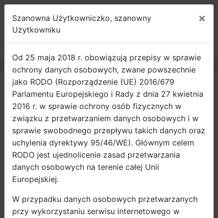
×
Szanowna Użytkowniczko, szanowny
ROWEROWY
Użytkowniku
GDAŃSK
Od 25 maja 2018 r. obowiązują przepisy w sprawie
ochrony danych osobowych, zwane powszechnie
jako RODO (Rozporządzenie (UE) 2016/679
03.07.2026
Parlamentu Europejskiego i Rady z dnia 27 kwietnia
Remont węzła
dobre
2016 r. w sprawie ochrony osób fizycznych w
praktyki
Hucisko. Sprawdź
związku z przetwarzaniem danych osobowych i w
zmiany w ruchu
sprawie swobodnego przepływu takich danych oraz
rowerowym
uchylenia dyrektywy 95/46/WE). Głównym celem
pomiary
RODO jest ujednolicenie zasad przetwarzania
ruchu
30.06.2026
danych osobowych na terenie całej Unii
Ruszają zapisy
Europejskiej.
drużyn firmowych
dokumenty
do 14. edycji
W przypadku danych osobowych przetwarzanych
kampanii
przy wykorzystaniu serwisu internetowego w