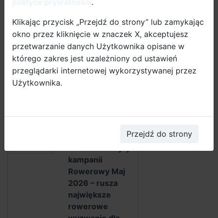
dumy. XII edycja
polityce prywatności
.
Rowerowego
Klikając przycisk „Przejdź do strony” lub zamykając
Maja zakończona!
okno przez kliknięcie w znaczek X, akceptujesz
przetwarzanie danych Użytkownika opisane w
05.06.2026
którego zakres jest uzależniony od ustawień
Remont mostu na
przeglądarki internetowej wykorzystywanej przez
Podwalu
Użytkownika.
Przedmiejskim.
Sprawdź objazd
dla rowerzystów
Przejdź do strony
29.04.2026
Dwunasta edycja
kampanii
Rowerowy Maj
2026 – rusza
największe
rowerowe