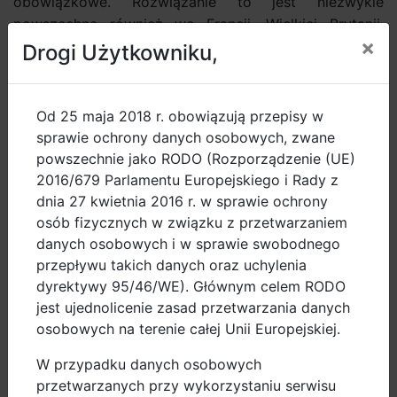
obowiązkowe. Rozwiązanie to jest niezwykle
powszechne również we Francji, Wielkiej Brytanii,
×
Niemczech, Danii i Holandii, gdzie praktycznie na
Drogi Użytkowniku,
wszystkich ulicach jednokierunkowych dopuszcza się
ruch rowerem „pod prąd”.
Od 25 maja 2018 r. obowiązują przepisy w
Wprowadzenie kontra ruchu dla osób poruszających
sprawie ochrony danych osobowych, zwane
się na rowerach nie jest problemem z punktu widzenia
powszechnie jako RODO (Rozporządzenie (UE)
bezpieczeństwa ruchu drogowego, a raczej
2016/679 Parlamentu Europejskiego i Rady z
rozwiązaniem na jego rzecz. W okresie ostatnich
dnia 27 kwietnia 2016 r. w sprawie ochrony
pięciu lat w Gdańsku odnotowano tylko jedną
osób fizycznych w związku z przetwarzaniem
niegroźną kolizję z udziałem rowerzysty
danych osobowych i w sprawie swobodnego
poruszającego się w kontra ruchu. Celem otwierania
przepływu takich danych oraz uchylenia
ulic jednokierunkowych dla ruchu rowerowego „pod
dyrektywy 95/46/WE). Głównym celem RODO
prąd” jest nie tylko poprawa spójności sieci tras
jest ujednolicenie zasad przetwarzania danych
rowerowych, lecz również wzrost bezpieczeństwa na
osobowych na terenie całej Unii Europejskiej.
drodze. Kontra ruch jako zasadę stosuje się na ulicach
W przypadku danych osobowych
o dozwolonej prędkości do 30km/h, czyli takich, po
przetwarzanych przy wykorzystaniu serwisu
których można bezpiecznie poruszać się rowerem.