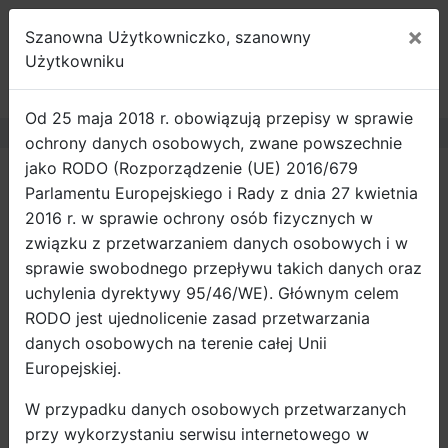
×
Szanowna Użytkowniczko, szanowny
ROWEROWY
Użytkowniku
GDAŃSK
Od 25 maja 2018 r. obowiązują przepisy w sprawie
ochrony danych osobowych, zwane powszechnie
jako RODO (Rozporządzenie (UE) 2016/679
Strona główna
Wiadomości
Parlamentu Europejskiego i Rady z dnia 27 kwietnia
Rowerem „pod prąd” bezpiecznie!
2016 r. w sprawie ochrony osób fizycznych w
związku z przetwarzaniem danych osobowych i w
Mieszkańcy Gdańska mogą poruszać się
sprawie swobodnego przepływu takich danych oraz
rowerem pod prąd już po 127 ulicach. Kontra ruch
uchylenia dyrektywy 95/46/WE). Głównym celem
to wygodne i bezpieczne rozwiązanie
RODO jest ujednolicenie zasad przetwarzania
zapewniające spójność gdańskiej sieci tras
danych osobowych na terenie całej Unii
rowerowych.
Europejskiej.
Mieszkańcy Gdańska mogą poruszać się rowerem
W przypadku danych osobowych przetwarzanych
pod prąd już po 127 ulicach. Kontra ruch to wygodne i
przy wykorzystaniu serwisu internetowego w