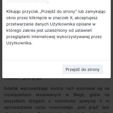
polityce prywatności
.
Klikając przycisk „Przejdź do strony” lub zamykając
okno przez kliknięcie w znaczek X, akceptujesz
przetwarzanie danych Użytkownika opisane w
którego zakres jest uzależniony od ustawień
przeglądarki internetowej wykorzystywanej przez
Pierwszą gdańską ulicą objęta taką organizacją ruchu
Użytkownika.
w 2009 roku była ul. Ogarna. Od tej pory miasto
Gdańsk sukcesywnie otwiera kontra ruch rowerowy na
kolejnych ulicach, jednocześnie wprowadzając strefy
ruchu uspokojonego. Docelowo na większości ulic
Przejdź do strony
jednokierunkowych w Gdańsku będzie można jechać
rowerem „pod prąd.”
Gdańsk wprowadzając kontra ruch wzorował się na
rozwiązaniach stosowanych w Belgii, gdzie na
wszystkich drogach o szerokości powyżej 3 m
wprowadzenie ruchu rowerowego „pod prąd” jest