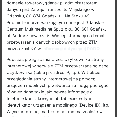
bezpieczne rozwiązanie zapewniające spójność
domenie rowerowygdansk.pl administratorem
gdańskiej sieci tras rowerowych.
danych jest Zarząd Transportu Miejskiego w
Gdańsku, 80-874 Gdańsk, ul. Na Stoku 49.
Gdańsk jest niekwestionowanym liderem w Polsce pod
Podmiotem przetwarzającym dane jest Gdańskie
względem długości dróg jednokierunkowych, po
Centrum Multimedialne Sp. z o.o., 80-601 Gdańsk,
których rowerzyści mogą jeździć „pod prąd”, obecnie
ul. Andruszkiewicza 5. Więcej informacji na temat
mieszkańcy Gdańska mają do dyspozycji ponad 24
przetwarzania danych osobowych przez ZTM
km takich ulic. W tym roku jazdę rowerem w kierunku
można znaleźć w
informacji dotyczącej RODO
.
przeciwnym do samochodów umożliwiono m.in. na
Suchaninie, Wzgórzu Mickiewicza oraz we Wrzeszczu.
Podczas przeglądania przez Użytkownika strony
internetowej w serwisie ZTM przetwarzane są dane
Użytkownika (takie jak adres IP, itp.). W trakcie
przeglądania strony internetowej za pomocą
urządzeń mobilnych przetwarzaniu mogą podlegać
również dane takie jak: pewne informacje o
telefonie komórkowym lub tablecie, w tym
identyfikator urządzenia mobilnego (Device ID), itp.
Więcej informacji na ten temat można znaleźć w