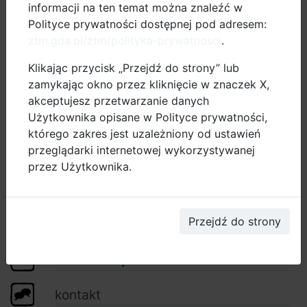
informacji na ten temat można znaleźć w
Wszystkie ulice jednokierunkowe z możliwością jazdy
Polityce prywatności dostępnej pod adresem:
rowerem „pod prąd” zaznaczone są na
mapie
ztm.gda.pl/ztm/polityka-prywatnosci
.
rowerowej Gdańska
.
Klikając przycisk „Przejdź do strony” lub
zamykając okno przez kliknięcie w znaczek X,
akceptujesz przetwarzanie danych
Użytkownika opisane w Polityce prywatności,
dobre praktyki
którego zakres jest uzależniony od ustawień
przeglądarki internetowej wykorzystywanej
pomiary ruchu
przez Użytkownika.
dokumenty
Przejdź do strony
projekty UE
zamów stojak
kontakt