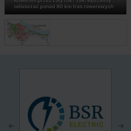
Rowerem przez cały rok? Tak! Będziemy
odśnieżać ponad 80 km tras rowerowych