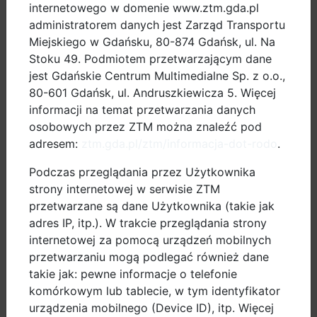
internetowego w domenie www.ztm.gda.pl
Rozwiązanie to pozwala na zachowanie kontaktu
administratorem danych jest Zarząd Transportu
wzrokowego między rowerzystą oraz nadjeżdżającym
Miejskiego w Gdańsku, 80-874 Gdańsk, ul. Na
z przeciwka kierowcą samochodu. Dodatkowo,
Stoku 49. Podmiotem przetwarzającym dane
umożliwia rowerzystom obranie najkrótszej drogi, a
jest Gdańskie Centrum Multimedialne Sp. z o.o.,
przez to unikanie jazdy po niebezpiecznych drogach i
80-601 Gdańsk, ul. Andruszkiewicza 5. Więcej
skrzyżowaniach o dużym natężeniu ruchu
informacji na temat przetwarzania danych
samochodowego.
osobowych przez ZTM można znaleźć pod
adresem:
ztm.gda.pl/ztm/informacja-dot-rodo
.
Kontra ruch może odbywać się na dwa sposoby:
specjalnie wydzielonym i oznakowanym kontrapasem,
Podczas przeglądania przez Użytkownika
lub po prostu prawą stroną jezdni, gdy kontrapas nie
strony internetowej w serwisie ZTM
jest wyznaczony. Wówczas prawidłowy kierunek jazdy
przetwarzane są dane Użytkownika (takie jak
wskazuje umieszczona pod znakiem zakazu wjazdu
adres IP, itp.). W trakcie przeglądania strony
tabliczka „nie dotyczy rowerów” oraz piktogramy na
internetowej za pomocą urządzeń mobilnych
jezdni. Należy pamiętać, że wyznaczone na jezdni
przetwarzaniu mogą podlegać również dane
kontrapasy są zawsze jednokierunkowe tzn.
takie jak: pewne informacje o telefonie
komórkowym lub tablecie, w tym identyfikator
rowerzyści powinni nimi jechać w kierunku
urządzenia mobilnego (Device ID), itp. Więcej
przeciwnym do tego, w którym jadą samochody.