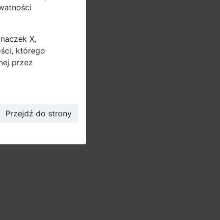
ywatności
znaczek X,
ści, którego
nej przez
Przejdź do strony