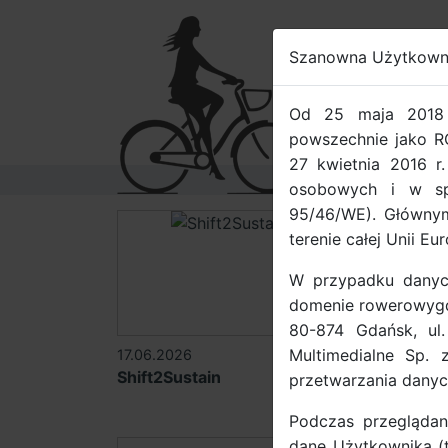
Szanowna Użytkown
ROW
Od 25 maja 2018 
powszechnie jako R
27 kwietnia 2016 r
osobowych i w sp
95/46/WE). Głównym
terenie całej Unii Eur
W przypadku danyc
domenie rowerowygda
80-874 Gdańsk, ul
Multimedialne Sp. 
17.06.2026
14.02.202
Shift2Sustain
SBEES (In
przetwarzania dany
Baltic)
Podczas przeglądan
dane Użytkownika (ta