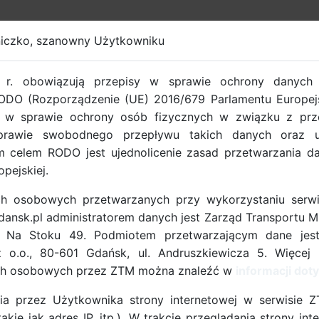
iczko, szanowny Użytkowniku
EROWY GDAŃSK
r. obowiązują przepisy w sprawie ochrony danych
ODO (Rozporządzenie (UE) 2016/679 Parlamentu Europejs
. w sprawie ochrony osób fizycznych w związku z pr
rawie swobodnego przepływu takich danych oraz uc
 celem RODO jest ujednolicenie zasad przetwarzania 
opejskiej.
h osobowych przetwarzanych przy wykorzystaniu serwi
nsk.pl administratorem danych jest Zarząd Transportu M
. Na Stoku 49. Podmiotem przetwarzającym dane jes
z o.o., 80-601 Gdańsk, ul. Andruszkiewicza 5. Więcej 
5
08.01.2025
terreg South
STEP UP (Interreg Europe)
ch osobowych przez ZTM można znaleźć w
informacji do
ia przez Użytkownika strony internetowej w serwisie 
kie jak adres IP, itp.). W trakcie przeglądania strony i