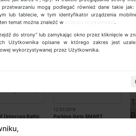
 przetwarzaniu mogą podlegać również dane takie jak:
m lub tablecie, w tym identyfikator urządzenia mobilne
a ten temat można znaleźć w
polityce prywatności
.
rzejdź do strony” lub zamykając okno przez kliknięcie w z
17.11.2023
ych Użytkownika opisane w którego zakres jest uzale
T Urban Mobility)
Baltic E-ferry (Interreg
etowej wykorzystywanej przez Użytkownika.
South Baltic)
0
12.07.2019
(Interreg Baltic
Parking Gets SMART
n) - projekt
(Interreg South Baltic) -
wniku,
ny
projekt zakończony