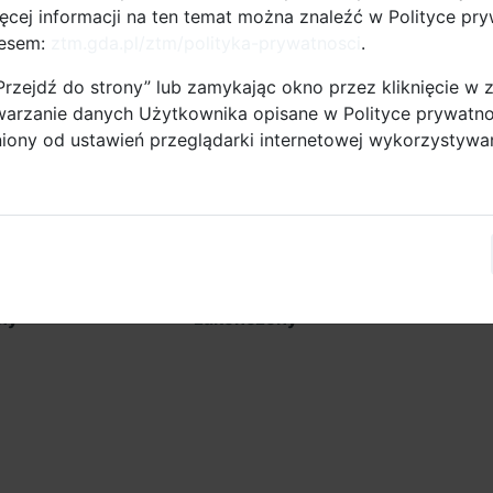
 projekt
Europe) - projekt
Więcej informacji na ten temat można znaleźć w Polityce pr
ny
zakończony
resem:
ztm.gda.pl/ztm/polityka-prywatnosci
.
„Przejdź do strony” lub zamykając okno przez kliknięcie w 
warzanie danych Użytkownika opisane w Polityce prywatno
niony od ustawień przeglądarki internetowej wykorzystywa
2
03.09.2012
eetBike (Interreg
abc.multimodal (Interreg
urope) - projekt
South Baltic) - projekt
ny
zakończony