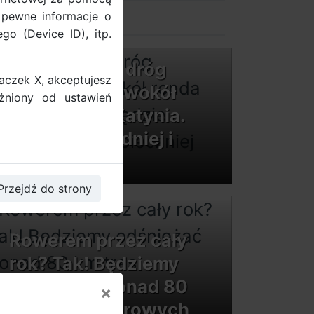
 pewne informacje o
kontakt
go (Device ID), itp.
Trwa remont dróg
naczek X, akceptujesz
rowerowych wokół
żniony od ustawień
ronda Ofiar Katynia.
Będzie wygodniej i
bezpieczniej
Przejdź do strony
Rowerem przez cały
rok? Tak! Będziemy
odśnieżać ponad 80
×
km tras rowerowych