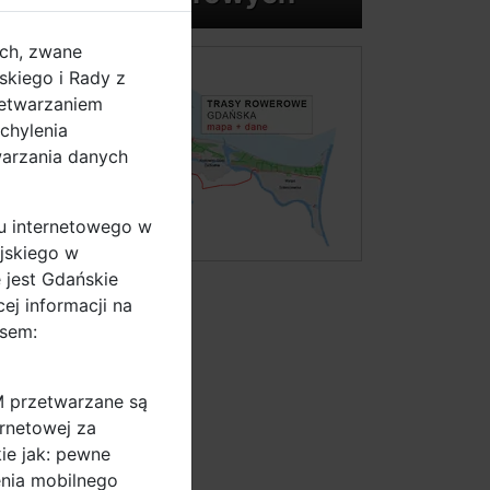
ych, zwane
kiego i Rady z
zetwarzaniem
chylenia
warzania danych
u internetowego w
jskiego w
 jest Gdańskie
ej informacji na
sem:
M przetwarzane są
ernetowej za
ie jak: pewne
enia mobilnego