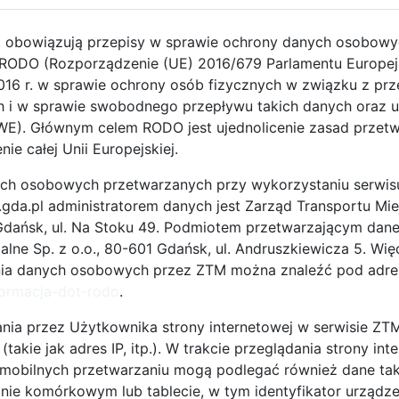
. obowiązują przepisy w sprawie ochrony danych osobow
RODO (Rozporządzenie (UE) 2016/679 Parlamentu Europejs
2016 r. w sprawie ochrony osób fizycznych w związku z pr
i w sprawie swobodnego przepływu takich danych oraz u
E). Głównym celem RODO jest ujednolicenie zasad przet
8
28.07.2017
ie całej Unii Europejskiej.
ic (Interreg Baltic
Sohjoa Baltic (Interreg Baltic
ch osobowych przetwarzanych przy wykorzystaniu serwis
n) - projekt
Sea Region) - projekt
da.pl administratorem danych jest Zarząd Transportu Mie
ny
zakończony
dańsk, ul. Na Stoku 49. Podmiotem przetwarzającym dane
lne Sp. z o.o., 80-601 Gdańsk, ul. Andruszkiewicza 5. Więc
nia danych osobowych przez ZTM można znaleźć pod adre
formacja-dot-rodo
.
nia przez Użytkownika strony internetowej w serwisie ZT
takie jak adres IP, itp.). W trakcie przeglądania strony int
obilnych przetwarzaniu mogą podlegać również dane tak
25.07.2016
terreg Central
SWITCH (Intelligent Energy
onie komórkowym lub tablecie, w tym identyfikator urządz