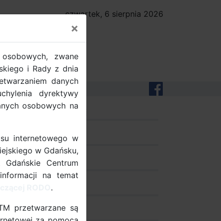
czwartek, 6 sierpnia 2026
×
 osobowych, zwane
kiego i Rady z dnia
zetwarzaniem danych
hylenia dyrektywy
danych osobowych na
dobre praktyki
pomiary ruchu
su internetowego w
iejskiego w Gdańsku,
dokumenty
t Gdańskie Centrum
informacji na temat
projekty UE
tyczącej RODO
.
ZTM przetwarzane są
zamów stojak
nternetowej za pomocą