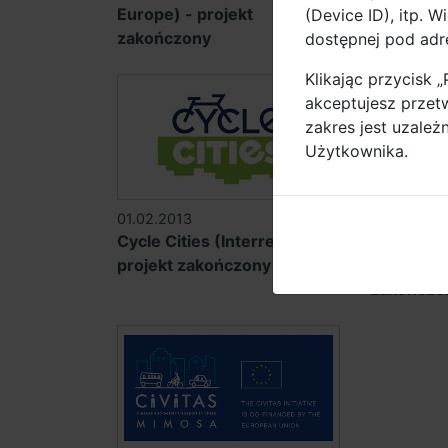
Europe) - projekt
Europe) -
(Device ID), itp. 
zakończony
zakończo
dostępnej pod ad
Klikając przycisk 
akceptujesz przet
zakres jest uzależ
Użytkownika.
01.02.2013
03.09.201
Cycle Cities (Interreg IVC) -
Central M
projekt zakończony
Central E
zakończo