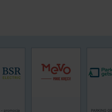
c - promocja
PARKING G