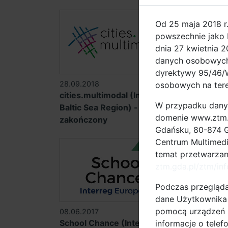
Od 25 maja 2018 r
powszechnie jako 
dnia 27 kwietnia 
danych osobowych 
dyrektywy 95/46/W
28.09.2018
08.03.201
osobowych na teren
cities.multimodal (Interreg
BSR Electr
W przypadku dany
Baltic Sea Region) - projekt
Sea Regio
domenie www.ztm.g
zakończony
zakończo
Gdańsku, 80-874 G
Centrum Multimedia
temat przetwarza
ztm.gda.pl/ztm/in
Podczas przegląda
dane Użytkownika (
pomocą urządzeń m
08.06.2017
11.10.2016
School Chance (Interreg
SOLEZ (In
informacje o telef